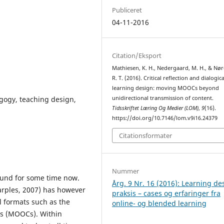
Publiceret
04-11-2016
Citation/Eksport
Mathiesen, K. H., Nedergaard, M. H., & Nø
R. T. (2016). Critical reflection and dialogica
learning design: moving MOOCs beyond
gogy, teaching design,
unidirectional transmission of content.
Tidsskriftet Læring Og Medier (LOM)
,
9
(16).
https://doi.org/10.7146/lom.v9i16.24379
Citationsformater
Nummer
ound for some time now.
Årg. 9 Nr. 16 (2016): Learning de
arples, 2007) has however
praksis – cases og erfaringer fra
 formats such as the
online- og blended learning
s (MOOCs). Within