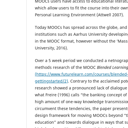
MOOCs users have access to educational literatur
which allow users to fit the course into their ow
Personal Learning Environment (Attwell 2007).
Today MOOCs has spread across the globe, and
institutions such as Aarhus University developi
in the MOOC format, however without the ‘Massi
University, 2016).
Over a 5 week period we conducted a netnograph
methods research of the MOOC
Blended Learning
(
https://www.futurelearn.com/courses/blended-
gettingstarted/2
)
. Contrary to the acclaimed po
research showed a pronounced lack of dialogue
what Freire (1996) calls “the banking concept of
high amount of one-way knowledge transmission
circumvent these tendencies, the paper present
design framework for moving MOOCs beyond “th
education” and towards dialogue in ways that sup