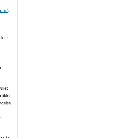
/om/
.
ikler
e
vsret
rtikler
ngelse
e
te én