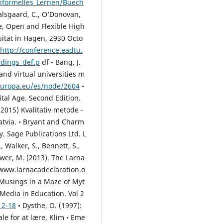
Informelles_Lernen/Buech
Dalsgaard, C., O’Donovan,
, Open and Flexible High
ität in Hagen, 29­30 Octo
http://conference.eadtu.
dings_def.p
df • Bang, J.
nd virtual universities m
europa.eu/es/node/2604
•
tal Age. Second Edition.
(2015) Kvalitativ metode ­
atvia. • Bryant and Charm
 Sage Publications Ltd. L
., Walker, S., Bennett, S.,
ower, M. (2013). The Larna
 www.larnacadeclaration.o
: Musings in a Maze of Myt
 Media in Education. Vol 2
12-18
• Dysthe, O. (1997):
le for at lære, Klim • Eme