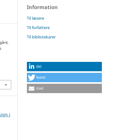
Information
Til læsere
Til forfattere
Til bibliotekarer
rgård,
l
del
tweet
mail
sign i