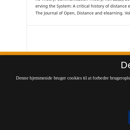
erving the System: A critical history of distanc
The Journal of Open, Distance and e­learning. Vol.
D
Tidsskriftet Læring og Medier (LOM)
Denne hjemmeside bruger cookies til at forbedre brugerople
ISSN 1903-248X
Tilgængelighedserklæring