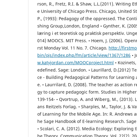
rson, R., Fretz, R.I. & Shaw, L.L.(2011). Writing 
e University of Chicago Press. Chicago, United St
P., (1993): Pedagogy of the oppressed. The Cont
shing Group,London, England • Gynther, K. (2005
læring i et teoretisk og praktisk perspektiv. Ung
014) MOOCS. MIT Press. • Hoem, J. (2006). Open
rst Monday Vol. 11 No. 7. Chicago.
http://firstm
bin/ojs/index.php/fm/article/view/1367/1286
• J
w.katyjordan.com/MOOCproject.html
• Kozinets
edefined. Sage: London. • Laurillard, D.(2012) T
ce - Building Pedagogical Patterns for Learning
e. • Laurrilard, D. (2008). The teacher as action
gy to capture pedagogic form. Studies in Higher 
139-154- • Qvortrup, A. and Wiberg, M., (2013). 
ans Reitzels Forlag. • Sharples, M., Taylor, J. & V
of Learning for the Mobile Age. In: R. Andrews 
he Sage Handbook of E-learning Research. Sage 
• Scolari, C. A. (2012). Media Ecology: Exploring
he Theory. Communication Theory, Vol. 22(2), 204