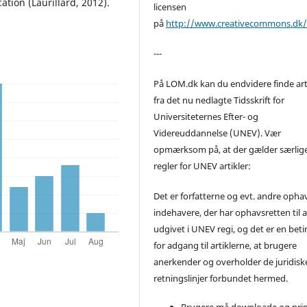
cation (Laurillard, 2012).
licensen
på
http://www.creativecommons.dk
---
På LOM.dk kan du endvidere finde art
fra det nu nedlagte Tidsskrift for
Universiteternes Efter- og
Videreuddannelse (UNEV). Vær
opmærksom på, at der gælder særlig
regler for UNEV artikler:
Det er forfatterne og evt. andre opha
indehavere, der har ophavsretten til a
udgivet i UNEV regi, og det er en beti
for adgang til artiklerne, at brugere
anerkender og overholder de juridisk
retningslinjer forbundet hermed.
Brugere må downloade og prin