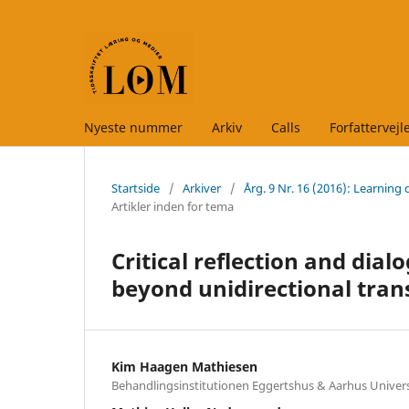
Nyeste nummer
Arkiv
Calls
Forfattervej
Startside
/
Arkiver
/
Årg. 9 Nr. 16 (2016): Learning 
Artikler inden for tema
Critical reflection and dia
beyond unidirectional tran
Kim Haagen Mathiesen
Behandlingsinstitutionen Eggertshus & Aarhus Univers