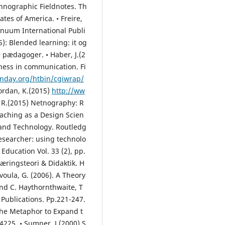
Ethnographic Fieldnotes. Th
ates of America. • Freire,
inuum International Publi
): Blended learning: it og
e pædagoger. • Haber, J.(2
ness in communication. Fi
onday.org/htbin/cgiwrap/
ordan, K.(2015)
http://ww
, R.(2015) Netnography: R
eaching as a Design Scien
 and Technology. Routledg
 researcher: using technolo
Education Vol. 33 (2), pp.
Læringsteori & Didaktik. H
avoula, G. (2006). A Theory
and C. Haythornthwaite, T
Publications. Pp.221-247.
 the Metaphor to Expand t
­225. • Sumner, J.(2000) S