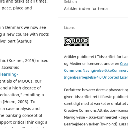
e and tasks at all times,
Sektion
n pace, place and
Artikler inden for tema
 in Denmark we now see
Licens
ng a new course with roots
ve’ part (Aarhus
Artikler publiceret i Tidsskriftet for L
ic (Kozinet, 2015) mixed
og Medier er licenseret under en
Crea
 Essentials
Commons Navngivelse-IkkeKommerci
learning-
IngenBearbejdelse 4.0 Unported Lice
tentials of MOOCs, our
 and a high degree of
Forfattere bevarer deres ophavsret o
 education,” entailing a
giver tidsskriftet ret til første publicer
 (Hoem, 2006). To
samtidigt med at værket er omfattet 
s a case analysis and
Creative Commons Attribution-licens
e banking concept of
Navngivelse – Ikke-kommerciel - Ing
port critical thinking; a
Bearbejdede Værker (by-nc-nd). Læs