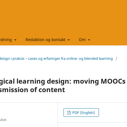
ledning
Redaktion og kontakt
Om
design i praksis – cases og erfaringer fra online- og blended learning
/
logical learning design: moving MOOCs
smission of content
PDF (English)
itet