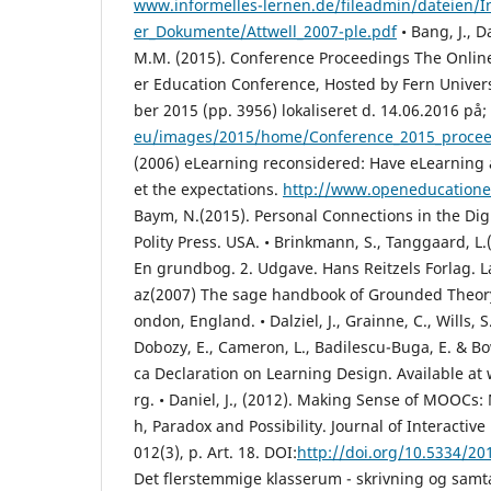
www.informelles-lernen.de/fileadmin/dateien/
er_Dokumente/Attwell_2007-ple.pdf
• Bang, J., 
M.M. (2015). Conference Proceedings The Online
er Education Conference, Hosted by Fern Univers
ber 2015 (pp. 39­56) lokaliseret d. 14.06.2016 på;
eu/images/2015/home/Conference_2015_procee
(2006) eLearning reconsidered: Have eLearning a
et the expectations.
http://www.openeducation
Baym, N.(2015). Personal Connections in the Digi
Polity Press. USA. • Brinkmann, S., Tanggaard, L.
En grundbog. 2. Udgave. Hans Reitzels Forlag. L
az(2007) The sage handbook of Grounded Theory.
ondon, England. • Dalziel, J., Grainne, C., Wills, S
Dobozy, E., Cameron, L., Badilescu-Buga, E. & B
ca Declaration on Learning Design. Available at
rg. • Daniel, J., (2012). Making Sense of MOOCs
h, Paradox and Possibility. Journal of Interactive
012(3), p. Art. 18. DOI:
http://doi.org/10.5334/20
Det flerstemmige klasserum - skrivning og samta