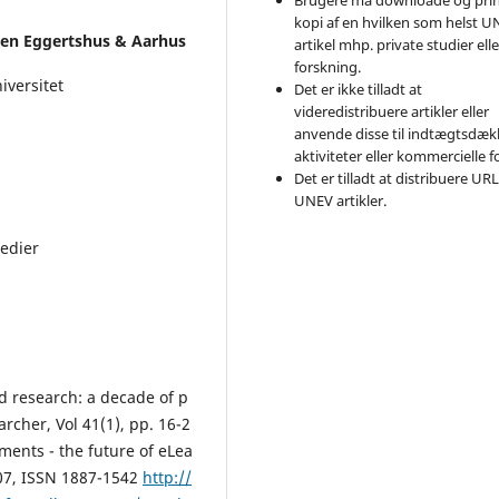
kopi af en hvilken som helst 
nen Eggertshus & Aarhus
artikel mhp. private studier elle
forskning.
iversitet
Det er ikke tilladt at
videredistribuere artikler eller
anvende disse til indtægtsdæ
aktiviteter eller kommercielle f
Det er tilladt at distribuere URL
UNEV artikler.
Medier
ed research: a decade of p
rcher, Vol 41(1), pp. 16-2
nments - the future of eLea
007, ISSN 1887-1542
http://