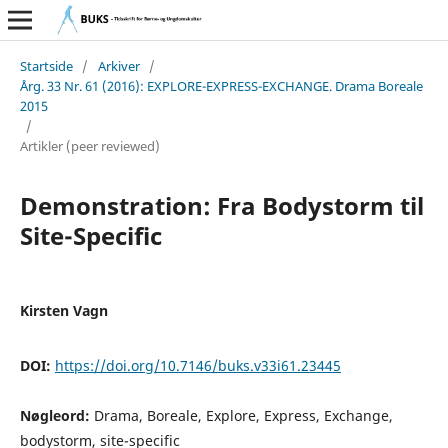
Startside
/
Arkiver
/
Årg. 33 Nr. 61 (2016): EXPLORE-EXPRESS-EXCHANGE. Drama Boreale
2015
/
Artikler (peer reviewed)
Demonstration: Fra Bodystorm til
Site-Specific
Kirsten Vagn
DOI:
https://doi.org/10.7146/buks.v33i61.23445
Nøgleord:
Drama, Boreale, Explore, Express, Exchange,
bodystorm, site-specific