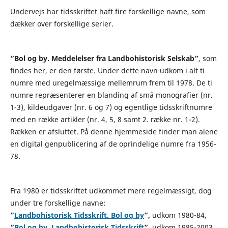
Undervejs har tidsskriftet haft fire forskellige navne, som
dækker over forskellige serier.
”Bol og by. Meddelelser fra Landbohistorisk Selskab”
, som
findes her, er den første. Under dette navn udkom i alt ti
numre med uregelmæssige mellemrum frem til 1978. De ti
numre repræsenterer en blanding af små monografier (nr.
1-3), kildeudgaver (nr. 6 og 7) og egentlige tidsskriftnumre
med en række artikler (nr. 4, 5, 8 samt 2. række nr. 1-2).
Rækken er afsluttet. På denne hjemmeside finder man alene
en digital genpublicering af de oprindelige numre fra 1956-
78.
Fra 1980 er tidsskriftet udkommet mere regelmæssigt, dog
under tre forskellige navne:
”
Landbohistorisk Tidsskrift. Bol og by
”,
udkom 1980-84,
”
Bol og by. Landbohistorisk Tidsskrift
”,
udkom 1985-2003