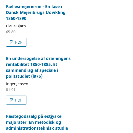
Fællesmejerierne - En fase i
Dansk Mejeribrugs Udvikling
1860-1890.
Claus Bjørn
65-80
PDF
En undersøgelse af dræningens
rentabilitet 1850-1885. Et
sammendrag af speciale i
politstudiet (l975)
Inger Jensen
81-91
PDF
Fæstegodssalg på østjyske
majorater. En metodisk og
administrationsteknisk studie