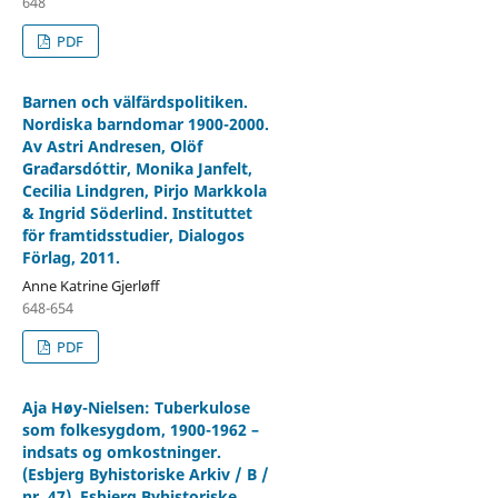
648
PDF
Barnen och välfärdspolitiken.
Nordiska barndomar 1900-2000.
Av Astri Andresen, Olöf
Građarsdóttir, Monika Janfelt,
Cecilia Lindgren, Pirjo Markkola
& Ingrid Söderlind. Instituttet
för framtidsstudier, Dialogos
Förlag, 2011.
Anne Katrine Gjerløff
648-654
PDF
Aja Høy-Nielsen: Tuberkulose
som folkesygdom, 1900-1962 –
indsats og omkostninger.
(Esbjerg Byhistoriske Arkiv / B /
nr. 47). Esbjerg Byhistoriske