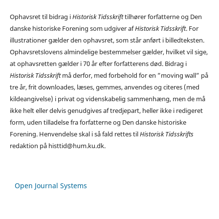
Ophavsret til bidrag i
Historisk Tidsskrift
tilhører forfatterne og Den
danske historiske Forening som udgiver af
Historisk Tidsskrift
. For
illustrationer gælder den ophavsret, som står anført i billedteksten.
Ophavsretslovens almindelige bestemmelser gælder, hvilket vil sige,
at ophavsretten gælder i 70 år efter forfatterens død. Bidrag i
Historisk Tidsskrift
må derfor, med forbehold for en ”moving wall” på
tre år, frit downloades, læses, gemmes, anvendes og citeres (med
kildeangivelse) i privat og videnskabelig sammenhæng, men de må
ikke helt eller delvis genudgives af tredjepart, heller ikke i redigeret
form, uden tilladelse fra forfatterne og Den danske historiske
Forening. Henvendelse skal i så fald rettes til
Historisk Tidsskrifts
redaktion på histtid@hum.ku.dk.
Open Journal Systems