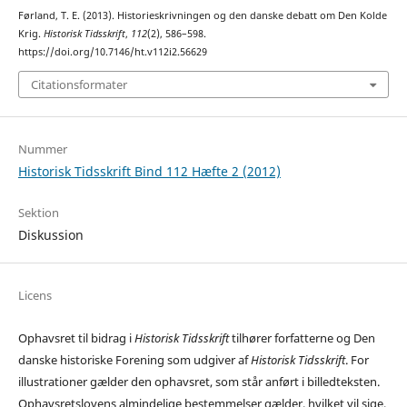
Førland, T. E. (2013). Historieskrivningen og den danske debatt om Den Kolde
Krig.
Historisk Tidsskrift
,
112
(2), 586–598.
https://doi.org/10.7146/ht.v112i2.56629
Citationsformater
Nummer
Historisk Tidsskrift Bind 112 Hæfte 2 (2012)
Sektion
Diskussion
Licens
Ophavsret til bidrag i
Historisk Tidsskrift
tilhører forfatterne og Den
danske historiske Forening som udgiver af
Historisk Tidsskrift
. For
illustrationer gælder den ophavsret, som står anført i billedteksten.
Ophavsretslovens almindelige bestemmelser gælder, hvilket vil sige,