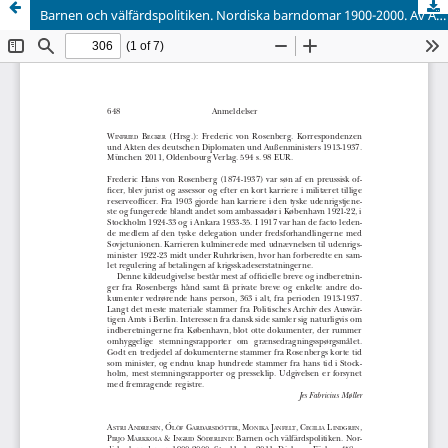
Barnen och välfärdspolitiken. Nordiska barndomar 1900-2000. Av Astri Andresen, Olöf Građarsdóttir, Monika Janfelt, Cecilia Lindgren, Pirjo Markkola & Ingrid Söderlind. Instituttet för framtidsstudier, Dialogos Förlag, 2011.