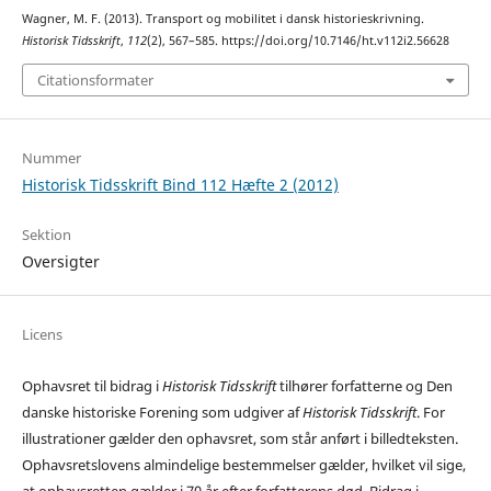
Wagner, M. F. (2013). Transport og mobilitet i dansk historieskrivning.
Historisk Tidsskrift
,
112
(2), 567–585. https://doi.org/10.7146/ht.v112i2.56628
Citationsformater
Nummer
Historisk Tidsskrift Bind 112 Hæfte 2 (2012)
Sektion
Oversigter
Licens
Ophavsret til bidrag i
Historisk Tidsskrift
tilhører forfatterne og Den
danske historiske Forening som udgiver af
Historisk Tidsskrift
. For
illustrationer gælder den ophavsret, som står anført i billedteksten.
Ophavsretslovens almindelige bestemmelser gælder, hvilket vil sige,
at ophavsretten gælder i 70 år efter forfatterens død. Bidrag i