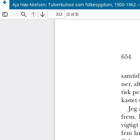
Aja Høy-Nielsen: Tuberkulose som folkesygdom, 1900-1962 – in