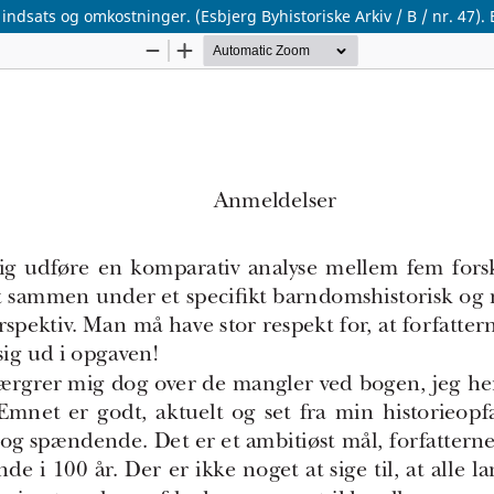
dsats og omkostninger. (Esbjerg Byhistoriske Arkiv / B / nr. 47). E