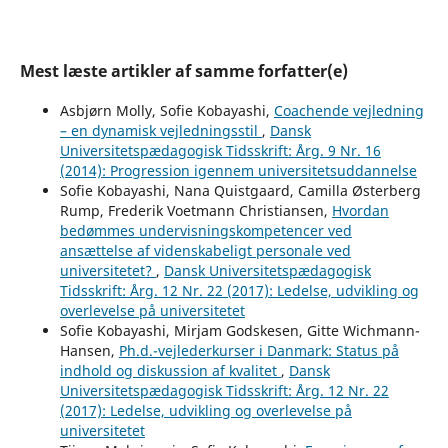
Mest læste artikler af samme forfatter(e)
Asbjørn Molly, Sofie Kobayashi,
Coachende vejledning
– en dynamisk vejledningsstil
,
Dansk
Universitetspædagogisk Tidsskrift: Årg. 9 Nr. 16
(2014): Progression igennem universitetsuddannelse
Sofie Kobayashi, Nana Quistgaard, Camilla Østerberg
Rump, Frederik Voetmann Christiansen,
Hvordan
bedømmes undervisningskompetencer ved
ansættelse af videnskabeligt personale ved
universitetet?
,
Dansk Universitetspædagogisk
Tidsskrift: Årg. 12 Nr. 22 (2017): Ledelse, udvikling og
overlevelse på universitetet
Sofie Kobayashi, Mirjam Godskesen, Gitte Wichmann-
Hansen,
Ph.d.-vejlederkurser i Danmark: Status på
indhold og diskussion af kvalitet
,
Dansk
Universitetspædagogisk Tidsskrift: Årg. 12 Nr. 22
(2017): Ledelse, udvikling og overlevelse på
universitetet