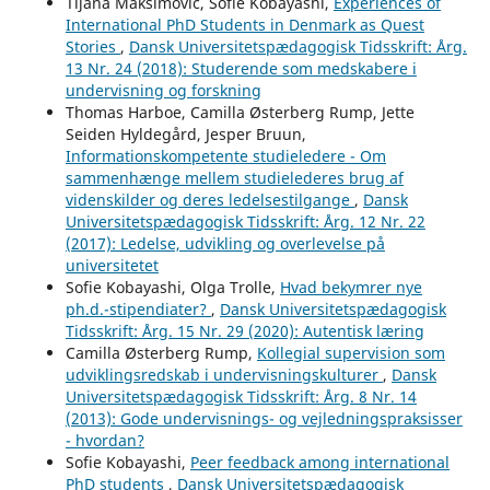
Tijana Maksimovic, Sofie Kobayashi,
Experiences of
International PhD Students in Denmark as Quest
Stories
,
Dansk Universitetspædagogisk Tidsskrift: Årg.
13 Nr. 24 (2018): Studerende som medskabere i
undervisning og forskning
Thomas Harboe, Camilla Østerberg Rump, Jette
Seiden Hyldegård, Jesper Bruun,
Informationskompetente studieledere - Om
sammenhænge mellem studielederes brug af
videnskilder og deres ledelsestilgange
,
Dansk
Universitetspædagogisk Tidsskrift: Årg. 12 Nr. 22
(2017): Ledelse, udvikling og overlevelse på
universitetet
Sofie Kobayashi, Olga Trolle,
Hvad bekymrer nye
ph.d.-stipendiater?
,
Dansk Universitetspædagogisk
Tidsskrift: Årg. 15 Nr. 29 (2020): Autentisk læring
Camilla Østerberg Rump,
Kollegial supervision som
udviklingsredskab i undervisningskulturer
,
Dansk
Universitetspædagogisk Tidsskrift: Årg. 8 Nr. 14
(2013): Gode undervisnings- og vejledningspraksisser
- hvordan?
Sofie Kobayashi,
Peer feedback among international
PhD students
,
Dansk Universitetspædagogisk