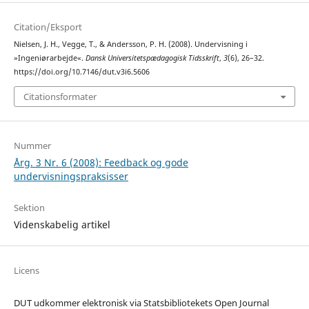
Citation/Eksport
Nielsen, J. H., Vegge, T., & Andersson, P. H. (2008). Undervisning i
»Ingeniørarbejde«.
Dansk Universitetspædagogisk Tidsskrift
,
3
(6), 26–32.
https://doi.org/10.7146/dut.v3i6.5606
Citationsformater
Nummer
Årg. 3 Nr. 6 (2008): Feedback og gode
undervisningspraksisser
Sektion
Videnskabelig artikel
Licens
DUT udkommer elektronisk via Statsbibliotekets Open Journal