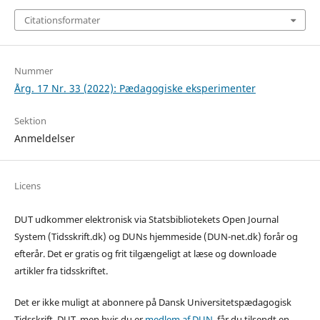
Citationsformater
Nummer
Årg. 17 Nr. 33 (2022): Pædagogiske eksperimenter
Sektion
Anmeldelser
Licens
DUT udkommer elektronisk via Statsbibliotekets Open Journal
System (Tidsskrift.dk) og DUNs hjemmeside (DUN-net.dk) forår og
efterår. Det er gratis og frit tilgængeligt at læse og downloade
artikler fra tidsskriftet.
Det er ikke muligt at abonnere på Dansk Universitetspædagogisk
Tidsskrift, DUT, men hvis du er
medlem af DUN
, får du tilsendt en