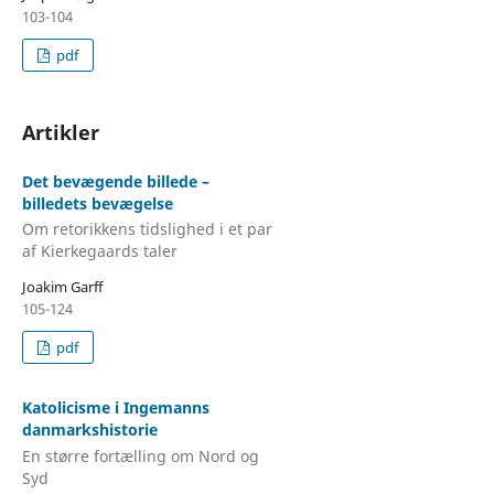
103-104
pdf
Artikler
Det bevægende billede –
billedets bevægelse
Om retorikkens tidslighed i et par
af Kierkegaards taler
Joakim Garff
105-124
pdf
Katolicisme i Ingemanns
danmarkshistorie
En større fortælling om Nord og
Syd