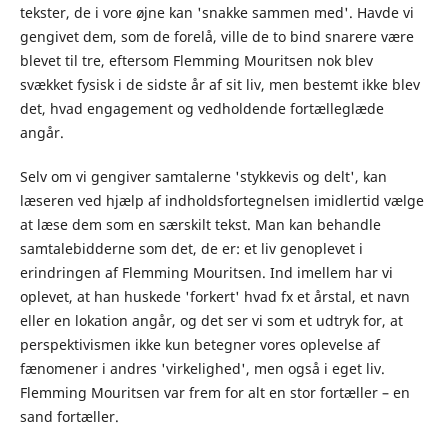
tekster, de i vore øjne kan 'snakke sammen med'. Havde vi
gengivet dem, som de forelå, ville de to bind snarere være
blevet til tre, eftersom Flemming Mouritsen nok blev
svækket fysisk i de sidste år af sit liv, men bestemt ikke blev
det, hvad engagement og vedholdende fortælleglæde
angår.
Selv om vi gengiver samtalerne 'stykkevis og delt', kan
læseren ved hjælp af indholdsfortegnelsen imidlertid vælge
at læse dem som en særskilt tekst. Man kan behandle
samtalebidderne som det, de er: et liv genoplevet i
erindringen af Flemming Mouritsen. Ind imellem har vi
oplevet, at han huskede 'forkert' hvad fx et årstal, et navn
eller en lokation angår, og det ser vi som et udtryk for, at
perspektivismen ikke kun betegner vores oplevelse af
fænomener i andres 'virkelighed', men også i eget liv.
Flemming Mouritsen var frem for alt en stor fortæller – en
sand fortæller.