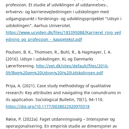
profession. Et studie af udviklingen af uddannelses-,
erhvervs- og karrierevejledningen i udskolingen med
udgangspunkt i forsknings- og udviklingsprojektet ”Udsyn i
udskolingen”. Aarhus Universitet.
https://www.ucviden.dk/files/183395088/Karrierel_ring_vejl
edning_og_profession_-_kappetekst.pdf
Poulsen, B. K., Thomsen, R., Buhl, R., & Hagmayer, I. A.
(2016). Udsyn i udskolingen. KL og Danmarks
Lærerforening.
http://vpt.dk/sites/default/files/2016-
09/Bog%20om%20Udsyn%20i%20Udskolingen.pdf
Priya, A. (2021). Case study methodology of qualitative
research: Key attributes and navigating the conundrums in
its application. Sociological Bulletin, 70(1), 94–110.
https://doi.org/10.1177/0038022920970318
Røise, P. (2022a). Faget utdanningsvalg – Intensjoner og
operasjonalisering. En empirisk studie av dimensjoner av