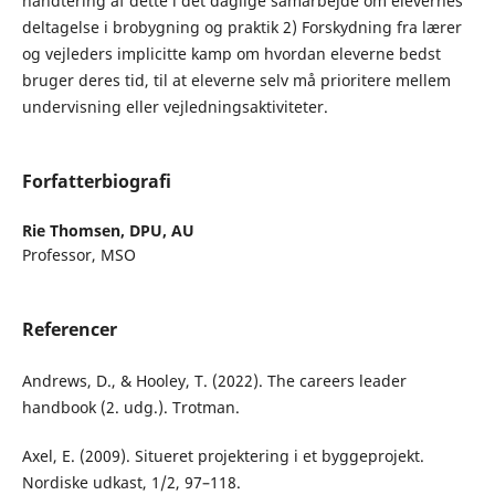
håndtering af dette i det daglige samarbejde om elevernes
deltagelse i brobygning og praktik 2) Forskydning fra lærer
og vejleders implicitte kamp om hvordan eleverne bedst
bruger deres tid, til at eleverne selv må prioritere mellem
undervisning eller vejledningsaktiviteter.
Forfatterbiografi
Rie Thomsen,
DPU, AU
Professor, MSO
Referencer
Andrews, D., & Hooley, T. (2022). The careers leader
handbook (2. udg.). Trotman.
Axel, E. (2009). Situeret projektering i et byggeprojekt.
Nordiske udkast, 1/2, 97–118.