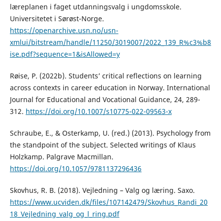
læreplanen i faget utdanningsvalg i ungdomsskole.
Universitetet i Sørøst-Norge.
https://openarchive.usn.no/usn-
xmlui/bitstream/handle/11250/3019007/2022_139_R%c3%b8
ise.pdf?sequence=1&isAllowed=y
Røise, P. (2022b). Students’ critical reflections on learning
across contexts in career education in Norway. International
Journal for Educational and Vocational Guidance, 24, 289-
312.
https://doi.org/10.1007/s10775-022-09563-x
Schraube, E., & Osterkamp, U. (red.) (2013). Psychology from
the standpoint of the subject. Selected writings of Klaus
Holzkamp. Palgrave Macmillan.
https://doi.org/10.1057/9781137296436
Skovhus, R. B. (2018). Vejledning – Valg og læring. Saxo.
https://www.ucviden.dk/files/107142479/Skovhus_Randi_20
18_Vejledning_valg_og_l_ring.pdf