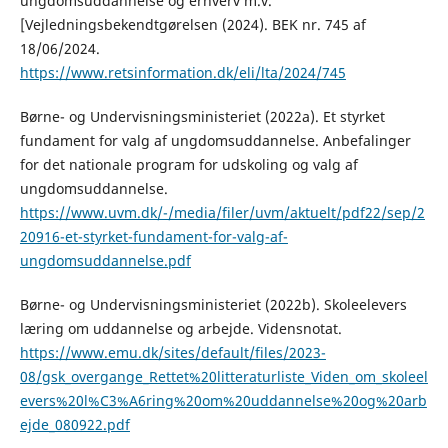
ungdomsuddannelse og erhverv m.v.
[Vejledningsbekendtgørelsen (2024). BEK nr. 745 af
18/06/2024.
https://www.retsinformation.dk/eli/lta/2024/745
Børne- og Undervisningsministeriet (2022a). Et styrket
fundament for valg af ungdomsuddannelse. Anbefalinger
for det nationale program for udskoling og valg af
ungdomsuddannelse.
https://www.uvm.dk/-/media/filer/uvm/aktuelt/pdf22/sep/2
20916-et-styrket-fundament-for-valg-af-
ungdomsuddannelse.pdf
Børne- og Undervisningsministeriet (2022b). Skoleelevers
læring om uddannelse og arbejde. Vidensnotat.
https://www.emu.dk/sites/default/files/2023-
08/gsk_overgange_Rettet%20litteraturliste_Viden_om_skoleel
evers%20l%C3%A6ring%20om%20uddannelse%20og%20arb
ejde_080922.pdf