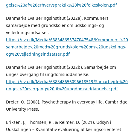
gelse%20af%20erhvervspraktik%20i%20folkeskolen.pdf
Danmarks Evalueringsinstitut (2022a). Kommuners
samarbejde med grundskoler om udskolings- og
vejledningsindsatser.
https://eva.dk/Media/638348655747047548/Kommuners%20
samarbejde%20med%20grundskoler%20om%20udskolings-
og%20vejledningsindsatser.pdf
Danmarks Evalueringsinstitut (2022b). Samarbejde om
unges overgang til ungdomsuddannelse.
https://eva.dk/Media/638348656096618519/Samarbejde%20
unges%20overgang%20til%20ungdomsuddannelse.pdf
Dreier, O. (2008). Psychotherapy in everyday life. Cambridge
University Press.
Eriksen, J., Thomsen, R., & Reimer, D. (2021). Udsyn i
Udskolingen – Kvantitativ evaluering af læringsorienteret