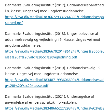
Danmarks Evalueringsinstitut (2017). Uddannelsesparathed
i 8. klasse. Unges vej mod ungdomsuddannelse.
https://eva.dk/Media/638366729337244393/Uddannelsespa
rathed.pdf
Danmarks Evalueringsinstitut (2018). Unges oplevelse af
uddannelsesvalg og vejledning i 9. klasse. Unges vej mod
ungdomsuddannelse.
https://eva.dk/Media/638366702014861247/Unges%20oplev
else%20af%20valg%20og%20vejledning.pdf
Danmarks Evalueringsinstitut (2019). Uddannelsesvalg i 9.
klasse. Unges vej mod ungdomsuddannelse.
https://eva.dk/Media/638348719936066994/Uddannelsesval
g%20i%209.%20klasse.pdf
Danmarks Evalueringsinstitut (2021). Undersøgelse af
anvendelse af erhvervspraktik i folkeskolen.
https://eva.dk/Media/638348665227293473/Unders%C3%B8