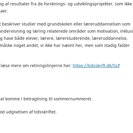
af resultater fra de forsknings- og udviklingsprojekter, som ikke
aer.
redt beskriver studier med grundskolen eller læreruddannelsen som
 undervisning og læring relaterede områder som motivation, inklus
 og have både elever, lærere, lærerstuderende, læreruddannelse,
r måske noget andet, vi ikke har nævnt her, men som stadig falder
n læse mere om retningslinjerne her:
https://tidsskrift.dk/SLP
or at komme i betragtning til sommernummeret.
 udgivelsen af tidsskriftet.