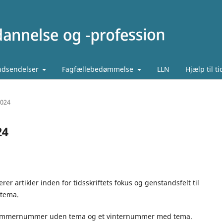
ndsendelser
Fagfællebedømmelse
LLN
Hjælp til t
2024
24
erer artikler inden for tidsskriftets fokus og genstandsfelt til
 tema.
t sommernummer uden tema og et vinternummer med tema.