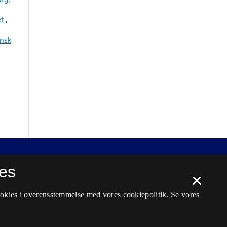
et
,
ensk
es
×
ookies i overensstemmelse med vores cookiepolitik.
Se vores