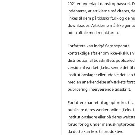
2021 er underlagt dansk ophavsret. D
indebærer, at artiklerne må citeres, d
linkes til dem på tidsskrift.dk og de m
downloades. Artiklerne må ikke genu
uden aftale med redaktøren.
Forfattere kan indgå flere separate
kontraktlige aftaler om ikke-eksklusiv
distribution af tidsskriftets publicere
version af værket (f.eks. sende det til 
institutionslager eller udgive det i en
med en anerkendelse af værkets førs
publicering i nærværende tidsskrift.
Forfattere har ret til og opfordres til a
publicere deres værker online (f.eks. i
institutionslagre eller på deres webst
forud for og under manuskriptproces
da dette kan føre til produktive