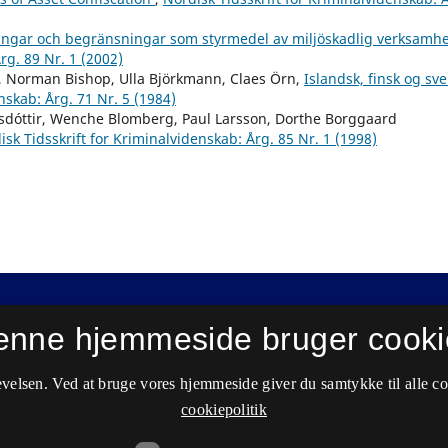
tningar och begränsningar som styrmedel av miljöskadlig verksamh
rg. 89 Nr. 1 (2002)
 Norman Bishop, Ulla Björkmann, Claes Örn,
Islandsk, finsk og sv
nskab: Årg. 71 Nr. 5 (1984)
afsdóttir, Wenche Blomberg, Paul Larsson, Dorthe Borggaard
isk Tidsskrift for Kriminalvidenskab: Årg. 85 Nr. 1 (1998)
enne hjemmeside bruger cooki
velsen. Ved at bruge vores hjemmeside giver du samtykke til alle c
cookiepolitik