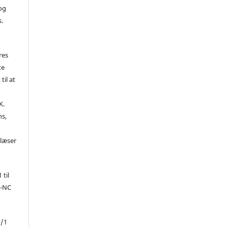
 og
s.
res
te
til at
K.
ns,
d
 læser
 til
Y-NC
1/1