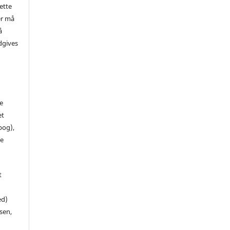
ette
er må
å
dgives
de
et
 bog),
te
t
ed)
sen,