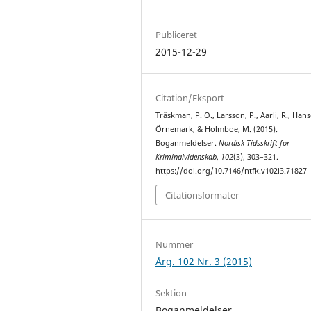
Publiceret
2015-12-29
Citation/Eksport
Träskman, P. O., Larsson, P., Aarli, R., Hans
Örnemark, & Holmboe, M. (2015).
Boganmeldelser.
Nordisk Tidsskrift for
Kriminalvidenskab
,
102
(3), 303–321.
https://doi.org/10.7146/ntfk.v102i3.71827
Citationsformater
Nummer
Årg. 102 Nr. 3 (2015)
Sektion
Boganmeldelser