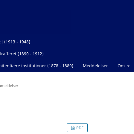
et (1913 - 1948)
rafferet (1890 - 1912)
itentiære institutioner (1878 - 1889)
Meddelelser
Om
meldelser
PDF