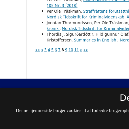
105 Nr. 3 (2018)
Per Ole Träskman,
Straffrättens förutsät
Nordisk Tidsskrift for Kriminalvidenskab: Å
Jónatan Thormundsson, Per Ole Träskman,
kronik
,
Nordisk Tidsskrift for Kriminalvide
Thordis J. Sigurðardóttir, Hildigunnur Ól
Kristoffersen,
Summaries in English
,
Nord
<<
<
3
4
5
6
7
8
9
10
11
>
>>
Nordisk Tidsskrift for Kriminalvidenskab
D
ISSN 0029-1528 (Trykt)
Denne hjemmeside bruger cookies til at forbedre brugerople
ISSN 2446-3051 (Online)
Tilgængelighedserklæring