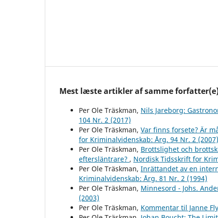
Mest læste artikler af samme forfatter(e
Per Ole Träskman,
Nils Jareborg: Gastron
104 Nr. 2 (2017)
Per Ole Träskman,
Var finns forsete? Är må
for Kriminalvidenskab: Årg. 94 Nr. 2 (2007
Per Ole Träskman,
Brottslighet och brotts
eftersläntrare?
,
Nordisk Tidsskrift for Kri
Per Ole Träskman,
Inrättandet av en inter
Kriminalvidenskab: Årg. 81 Nr. 2 (1994)
Per Ole Träskman,
Minnesord - Johs. And
(2003)
Per Ole Träskman,
Kommentar til Janne F
Per Ole Träskman,
Johan Boucht: The Limit