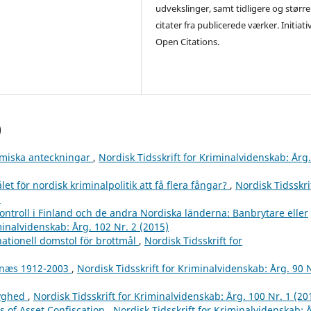
udvekslinger, samt tidligere og større
citater fra publicerede værker. Initiati
Open Citations.
)
omiska anteckningar
,
Nordisk Tidsskrift for Kriminalvidenskab: Årg.
let för nordisk kriminalpolitik att få flera fångar?
,
Nordisk Tidsskri
)
kontroll i Finland och de andra Nordiska länderna: Banbrytare eller
minalvidenskab: Årg. 102 Nr. 2 (2015)
nationell domstol för brottmål
,
Nordisk Tidsskrift for
enæs 1912-2003
,
Nordisk Tidsskrift for Kriminalvidenskab: Årg. 90 N
lyghed
,
Nordisk Tidsskrift for Kriminalvidenskab: Årg. 100 Nr. 1 (20
s of Asset Confiscation
,
Nordisk Tidsskrift for Kriminalvidenskab: 