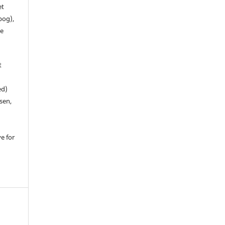
et
 bog),
te
t
ed)
sen,
ve for