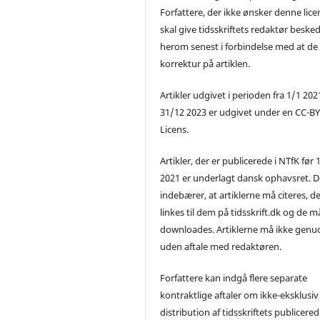
Forfattere, der ikke ønsker denne lice
skal give tidsskriftets redaktør beske
herom senest i forbindelse med at de
korrektur på artiklen.
Artikler udgivet i perioden fra 1/1 2021
31/12 2023 er udgivet under en CC-B
Licens.
Artikler, der er publicerede i NTfK før 
2021 er underlagt dansk ophavsret. D
indebærer, at artiklerne må citeres, d
linkes til dem på tidsskrift.dk og de m
downloades. Artiklerne må ikke genu
uden aftale med redaktøren.
Forfattere kan indgå flere separate
kontraktlige aftaler om ikke-eksklusiv
distribution af tidsskriftets publicere