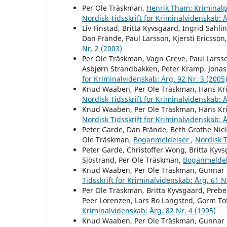
Per Ole Träskman,
Henrik Tham: Kriminalp
Nordisk Tidsskrift for Kriminalvidenskab: Å
Liv Finstad, Britta Kyvsgaard, Ingrid Sah
Dan Frände, Paul Larsson, Kjersti Ericsson
Nr. 2 (2003)
Per Ole Träskman, Vagn Greve, Paul Larss
Asbjørn Strandbakken, Peter Kramp, Jonas
for Kriminalvidenskab: Årg. 92 Nr. 3 (2005
Knud Waaben, Per Ole Träskman, Hans Kris
Nordisk Tidsskrift for Kriminalvidenskab: Å
Knud Waaben, Per Ole Träskman, Hans Kris
Nordisk Tidsskrift for Kriminalvidenskab: Å
Peter Garde, Dan Frände, Beth Grothe Niels
Ole Träskman,
Boganmeldelser
,
Nordisk T
Peter Garde, Christoffer Wong, Britta Kyv
Sjöstrand, Per Ole Träskman,
Boganmelde
Knud Waaben, Per Ole Träskman, Gunnar 
Tidsskrift for Kriminalvidenskab: Årg. 61 N
Per Ole Träskman, Britta Kyvsgaard, Prebe
Peer Lorenzen, Lars Bo Langsted, Gorm To
Kriminalvidenskab: Årg. 82 Nr. 4 (1995)
Knud Waaben, Per Ole Träskman, Gunnar 