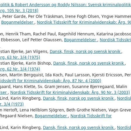
olitik & Robert Andersson og Roddy Nilsson: Svensk kriminalpoliti
rg. 105 Nr. 3 (2018)
lin, Peter Garde, Per Ole Träskman, Irene Fogh Olsen, Yngve Hammer
,
Boganmeldelser
,
Nordisk Tidsskrift for Kriminalvidenskab: Årg. 9
on, Henrik Tham, Rachel Paul, Ragnhild Hennum, Katarina Jacobsso
 Ebbesson, Leif Petter Olaussen,
Boganmeldelser
,
Nordisk Tidsskri
)
tian Bjerke, Jan Vilgens,
Dansk, finsk, norsk og svensk kronik
,
rg. 63 Nr. 3/4 (1975)
tian Bjerke, Karin Bishop,
Dansk, finsk, norsk og svensk kronik
,
rg. 62 Nr. 3/4 (1974)
en, Martin Bergquist, Ida Koch, Paul Larsson, Kjersti Ericsson, Per
idsskrift for Kriminalvidenskab: Årg. 87 Nr. 4 (2000)
sgaard, Hans Klette, Sv. Gram Jensen, Susanne Bjerregaard, Malin
lser
,
Nordisk Tidsskrift for Kriminalvidenskab: Årg. 90 Nr. 3 (2003)
Lind, Karin Ringberg,
Dansk, finsk, norsk og svensk kronik
,
Nordis
r. 3/4 (1973)
n Hertoft, Lena Hellblom Sjögren, Beth Grothe Nielsen, Vagn Greve
ftegaard Nielsen,
Boganmeldelser
,
Nordisk Tidsskrift for
Lind, Karin Ringberg,
Dansk, finsk, norsk og svensk kronik
,
Nordis