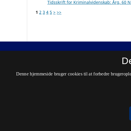
Tidsskrift for Kriminalvidenskab: Årg. 60 N
1
2
3
4
5
>
>>
Nordisk Tidsskrift for Kriminalvidenskab
D
ISSN 0029-1528 (Trykt)
Denne hjemmeside bruger cookies til at forbedre brugerople
ISSN 2446-3051 (Online)
Tilgængelighedserklæring