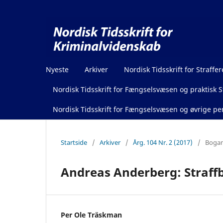
Nyeste
Arkiver
Nordisk Tidsskrift for Straffer
Nordisk Tidsskrift for Fængselsvæsen og praktisk St
Nordisk Tidsskrift for Fængselsvæsen og øvrige pen
Startside
/
Arkiver
/
Årg. 104 Nr. 2 (2017)
/
Bogan
Andreas Anderberg: Straff
Per Ole Träskman