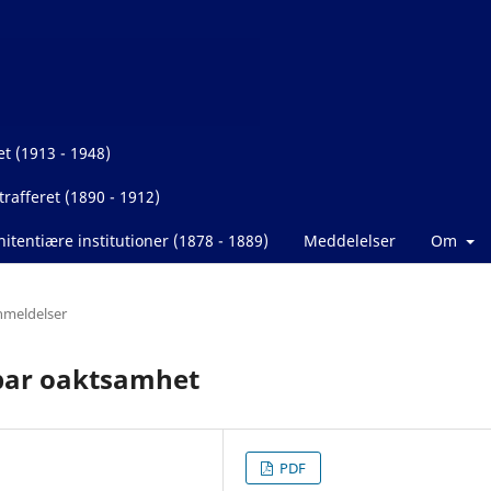
et (1913 - 1948)
rafferet (1890 - 1912)
itentiære institutioner (1878 - 1889)
Meddelelser
Om
meldelser
bar oaktsamhet
PDF