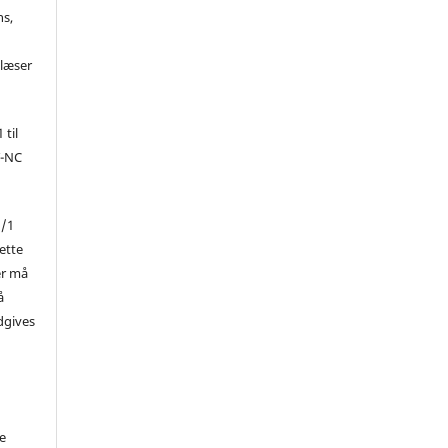
ns,
d
 læser
 til
Y-NC
1/1
ette
er må
å
dgives
de