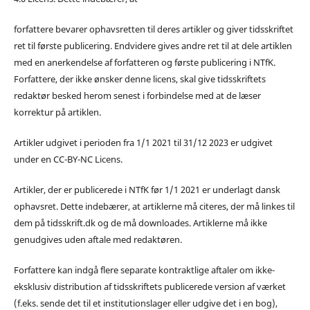
forfattere bevarer ophavsretten til deres artikler og giver tidsskriftet
ret til første publicering. Endvidere gives andre ret til at dele artiklen
med en anerkendelse af forfatteren og første publicering i NTfK.
Forfattere, der ikke ønsker denne licens, skal give tidsskriftets
redaktør besked herom senest i forbindelse med at de læser
korrektur på artiklen.
Artikler udgivet i perioden fra 1/1 2021 til 31/12 2023 er udgivet
under en CC-BY-NC Licens.
Artikler, der er publicerede i NTfK før 1/1 2021 er underlagt dansk
ophavsret. Dette indebærer, at artiklerne må citeres, der må linkes til
dem på tidsskrift.dk og de må downloades. Artiklerne må ikke
genudgives uden aftale med redaktøren.
Forfattere kan indgå flere separate kontraktlige aftaler om ikke-
eksklusiv distribution af tidsskriftets publicerede version af værket
(f.eks. sende det til et institutionslager eller udgive det i en bog),