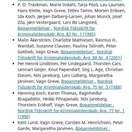
P. O. Träskman, Marie Indahl, Tarja Pösö, Lau Laursen,
Hans Klette, Vagn Greve, Ditlev Tamm, Morten Eriksen,
Ida Koch, Jørgen Dalberg-Larsen, Johan Munck, Josef
Zila, Jørn Vestergaard, Lars Bo Langsted,
Boganmeldelser
,
Nordisk Tidsskrift for
Kriminalvidenskab: Årg. 82 Nr. 1 (1995)
Malin Åkerström, Charlotte Mathiesen, Rasmus H.
Wandall, Susanne Clausen, Paulina Tallroth, Peter
Gottlieb, Vagn Greve,
Boganmeldelser
,
Nordisk
Tidsskrift for Kriminalvidenskab: Årg. 88 Nr. 4 (2001)
Per Henrik Lindblom, Per Lindegaard, Thorsten Cars,
Lennart Geijer, Knut Papendorf, Stig L. Age, Christian
Diesen, Nils Jareborg, Lars Lidberg, Margaretha
Järvinen, Vagn Greve,
Boganmeldelser
,
Nordisk
Tidsskrift for Kriminalvidenskab: Årg. 75 Nr. 3 (1988)
Henning Koch, Karen Thomas, Ragnheiður
Bragadóttir, Heikki Pihlajamäki, Nils Jareborg,
Thorstein Eckhoff, Vagn Greve,
Boganmeldelser
,
Nordisk Tidsskrift for Kriminalvidenskab: Årg. 77 Nr. 1
(1990)
Ketil Lund, Vagn Greve, Carsten M. Henrichsen, Peter
Garde, Margaretha Järvinen,
Boganmeldelser
,