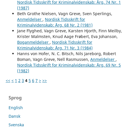
Nordisk Tidsskrift for Kriminalvidenskab: Årg. 74 Nr. 1
(1987)
Beth Grothe Nielsen, Vagn Greve, Sven Sperlings,
Anmeldelser
,
Nordisk Tidsskrift for
Kriminalvidenskab: Årg. 68 Nr. 2 (1981)
Jane Flyghed, Vagn Greve, Karsten Hjorth, Finn Meilby,
Krister Malmsten, Knud Aage Frøbert, Eva Johanson,
Boganmeldelser
,
Nordisk Tidsskrift for
Kriminalvidenskab: Årg. 71 Nr. 3 (1984)
Hanns von Hofer, N. C. Bitsch, Nils Jareborg, Robert
Boman, Vagn Greve, Nell Rasmussen,
Anmeldelser
,
Nordisk Tidsskrift for Kriminalvidenskab: Årg. 69 Nr. 5
(1982)
<<
<
1
2
3
4
5
6
7
>
>>
Sprog
English
Dansk
Svenska