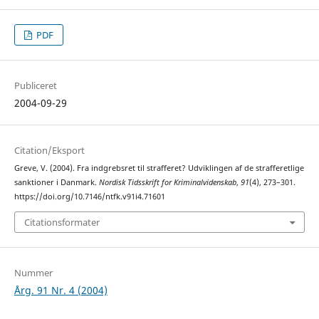
PDF
Publiceret
2004-09-29
Citation/Eksport
Greve, V. (2004). Fra indgrebsret til strafferet? Udviklingen af de strafferetlige
sanktioner i Danmark.
Nordisk Tidsskrift for Kriminalvidenskab
,
91
(4), 273–301.
https://doi.org/10.7146/ntfk.v91i4.71601
Citationsformater
Nummer
Årg. 91 Nr. 4 (2004)