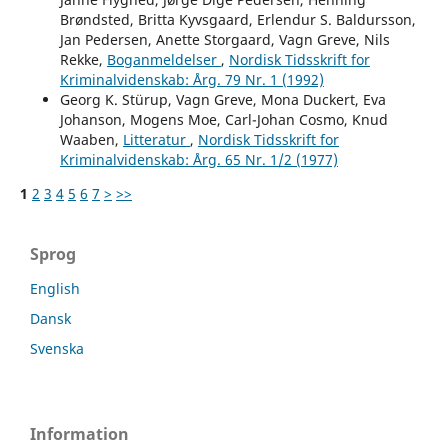
Brøndsted, Britta Kyvsgaard, Erlendur S. Baldursson,
Jan Pedersen, Anette Storgaard, Vagn Greve, Nils
Rekke,
Boganmeldelser
,
Nordisk Tidsskrift for
Kriminalvidenskab: Årg. 79 Nr. 1 (1992)
Georg K. Stürup, Vagn Greve, Mona Duckert, Eva
Johanson, Mogens Moe, Carl-Johan Cosmo, Knud
Waaben,
Litteratur
,
Nordisk Tidsskrift for
Kriminalvidenskab: Årg. 65 Nr. 1/2 (1977)
1
2
3
4
5
6
7
>
>>
Sprog
English
Dansk
Svenska
Information