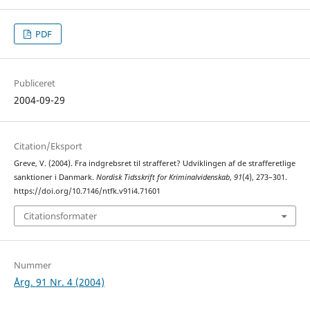
PDF
Publiceret
2004-09-29
Citation/Eksport
Greve, V. (2004). Fra indgrebsret til strafferet? Udviklingen af de strafferetlige
sanktioner i Danmark.
Nordisk Tidsskrift for Kriminalvidenskab
,
91
(4), 273–301.
https://doi.org/10.7146/ntfk.v91i4.71601
Citationsformater
Nummer
Årg. 91 Nr. 4 (2004)