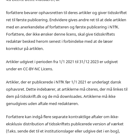
forfattere bevarer ophavsretten til deres artikler og giver tidsskriftet
ret til første publicering. Endvidere gives andre ret til at dele artiklen
med en anerkendelse af forfatteren og første publicering i NTfK.
Forfattere, der ikke ønsker denne licens, skal give tidsskriftets
redaktør besked herom senest i forbindelse med at de læser
korrektur på artiklen.
Artikler udgivet i perioden fra 1/1 2021 til 31/12 2023 er udgivet
under en CC-BY-NC Licens.
Artikler, der er publicerede i NTfK før 1/1 2021 er underlagt dansk
ophavsret. Dette indebærer, at artiklerne må citeres, der må linkes til
dem på tidsskrift.dk og de må downloades. Artiklerne må ikke
genudgives uden aftale med redaktøren.
Forfattere kan indgå flere separate kontraktlige aftaler om ikke-
eksklusiv distribution af tidsskriftets publicerede version af værket
(f.eks. sende det til et institutionslager eller udgive det i en bog),