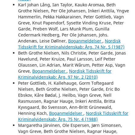
Karl Johan Lång, Ian Taylor, Kauko Aromaa, Beth
Grothe Nielsen, Per Ole Johansen, Inkeri Anttila, Yngve
Hammerlin, Pekka Hakkarainen, Peter Gottlieb, Vagn
Greve, Knut Papendorf, Sysette Vinding Kruse, Peter
Garde, Preben Wolf, Lars Munk Plum, Gunilla
Cedermark Hedberg, Per Ole Johansen, Johs.
Andenæs, Leise Døllner,
Boganmeldelser
,
Nordisk
Tidsskrift for Kriminalvidenskab: Årg. 74 Nr. 5 (1987)
Beth Grothe Nielsen, Nils Christie, Peter Garde, Jonas
Havelund, Peter Kruize, Paul Larsson, Leif Petter
Olaussen, Lin Adrian, Marit Wårum, Petter Asp, Vagn
Greve,
Boganmeldelser
,
Nordisk Tidsskrift for
Kriminalvidenskab: Årg. 97 Nr. 2 (2010)
Peter Gottlieb, H. Kallehauge, Gorm Toftegaard
Nielsen, Beth Grothe Nielsen, Peter Garde, Eric Bo
Ebskov, Kåre Bødal, J. Heilbo, Vagn Greve, Nell
Rasmussen, Ragnar Hauge, Inkeri Anttila, Britta
Kyvsgaard, Bo Svensson, Ann-Britt Grünewald,
Henning Koch,
Boganmeldelser
,
Nordisk Tidsskrift for
Kriminalvidenskab: Årg. 75 Nr. 4 (1988)
Margaretha Järvinen, Ole Espersen, Jørn Simonsen,
Vagn Greve, Beth Grothe Nielsen, Ragnar Hauge,