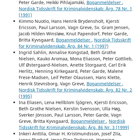
Peter Garde, Heikki Pihlajamäki,
Boganmeldelser
,
Nordisk Tidsskrift for Kriminalvidenskab: Årg. 78 Nr. 1
(1991)
Kimmo Nuotio, Hans Henrik Brydensholt, Kjersti
Ericsson, Paul Larsson, Vagn Greve, Sv. Gram Jensen,
Jacob Hilden Winsløw, Knut Papendorf, Peter Garde,
Britta Kyvsgaard,
Boganmeldelser
,
Nordisk Tidsskrift
for Kriminalvidenskab: Årg. 84 Nr. 1 (1997)
Ingrid Sahlin, Annalise Kongstad, Beth Grothe
Nielsen, Kauko Aromaa, Mona Eliasson, Peter Gottlieb,
Ulf Østergaard-Nielsen, Anette Storgaard, Carl Erik
Herlitz, Henning Kirkegaard, Peter Garde, Malene
Frese-Madsen, Leif Petter Olaussen, Hans Klette,
Henrik Stevnsborg, Vagn Greve,
Boganmeldelser
,
Nordisk Tidsskrift for Kriminalvidenskab: Årg. 82 Nr. 2
(1995)
Ina Eliasen, Lena Hellblom Sjögren, Kjersti Ericsson,
Beth Grothe Nielsen, Kerstin Svensson, Ulla Høg,
Sverker Jönsson, Paul Larsson, Peter Garde, Vagn
Greve, Britta Kyvsgaard,
Boganmeldelser
,
Nordisk
Tidsskrift for Kriminalvidenskab: Årg. 86 Nr. 3 (1999)
Inkeri Anttila, Omar H. Kristmundsson, Josef Zila,
Janne Flyghed, Jørge Dige Pedersen, Henning