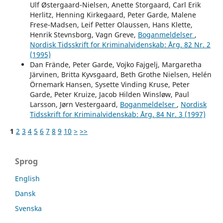
Ulf Østergaard-Nielsen, Anette Storgaard, Carl Erik
Herlitz, Henning Kirkegaard, Peter Garde, Malene
Frese-Madsen, Leif Petter Olaussen, Hans Klette,
Henrik Stevnsborg, Vagn Greve,
Boganmeldelser
,
Nordisk Tidsskrift for Kriminalvidenskab: Årg. 82 Nr. 2
(1995)
Dan Frände, Peter Garde, Vojko Fajgelj, Margaretha
Järvinen, Britta Kyvsgaard, Beth Grothe Nielsen, Helén
Örnemark Hansen, Sysette Vinding Kruse, Peter
Garde, Peter Kruize, Jacob Hilden Winsløw, Paul
Larsson, Jørn Vestergaard,
Boganmeldelser
,
Nordisk
Tidsskrift for Kriminalvidenskab: Årg. 84 Nr. 3 (1997)
1
2
3
4
5
6
7
8
9
10
>
>>
Sprog
English
Dansk
Svenska