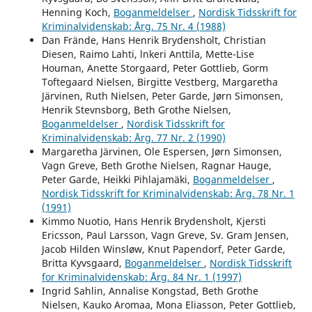
Henning Koch,
Boganmeldelser
,
Nordisk Tidsskrift for
Kriminalvidenskab: Årg. 75 Nr. 4 (1988)
Dan Frände, Hans Henrik Brydensholt, Christian
Diesen, Raimo Lahti, lnkeri Anttila, Mette-Lise
Houman, Anette Storgaard, Peter Gottlieb, Gorm
Toftegaard Nielsen, Birgitte Vestberg, Margaretha
Järvinen, Ruth Nielsen, Peter Garde, Jørn Simonsen,
Henrik Stevnsborg, Beth Grothe Nielsen,
Boganmeldelser
,
Nordisk Tidsskrift for
Kriminalvidenskab: Årg. 77 Nr. 2 (1990)
Margaretha Järvinen, Ole Espersen, Jørn Simonsen,
Vagn Greve, Beth Grothe Nielsen, Ragnar Hauge,
Peter Garde, Heikki Pihlajamäki,
Boganmeldelser
,
Nordisk Tidsskrift for Kriminalvidenskab: Årg. 78 Nr. 1
(1991)
Kimmo Nuotio, Hans Henrik Brydensholt, Kjersti
Ericsson, Paul Larsson, Vagn Greve, Sv. Gram Jensen,
Jacob Hilden Winsløw, Knut Papendorf, Peter Garde,
Britta Kyvsgaard,
Boganmeldelser
,
Nordisk Tidsskrift
for Kriminalvidenskab: Årg. 84 Nr. 1 (1997)
Ingrid Sahlin, Annalise Kongstad, Beth Grothe
Nielsen, Kauko Aromaa, Mona Eliasson, Peter Gottlieb,