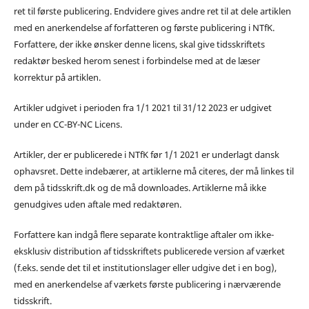
ret til første publicering. Endvidere gives andre ret til at dele artiklen
med en anerkendelse af forfatteren og første publicering i NTfK.
Forfattere, der ikke ønsker denne licens, skal give tidsskriftets
redaktør besked herom senest i forbindelse med at de læser
korrektur på artiklen.
Artikler udgivet i perioden fra 1/1 2021 til 31/12 2023 er udgivet
under en CC-BY-NC Licens.
Artikler, der er publicerede i NTfK før 1/1 2021 er underlagt dansk
ophavsret. Dette indebærer, at artiklerne må citeres, der må linkes til
dem på tidsskrift.dk og de må downloades. Artiklerne må ikke
genudgives uden aftale med redaktøren.
Forfattere kan indgå flere separate kontraktlige aftaler om ikke-
eksklusiv distribution af tidsskriftets publicerede version af værket
(f.eks. sende det til et institutionslager eller udgive det i en bog),
med en anerkendelse af værkets første publicering i nærværende
tidsskrift.