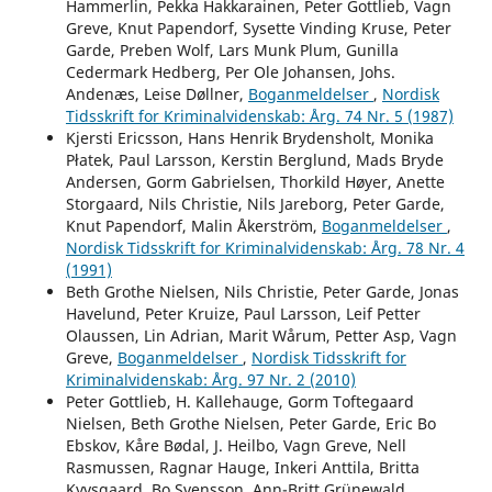
Hammerlin, Pekka Hakkarainen, Peter Gottlieb, Vagn
Greve, Knut Papendorf, Sysette Vinding Kruse, Peter
Garde, Preben Wolf, Lars Munk Plum, Gunilla
Cedermark Hedberg, Per Ole Johansen, Johs.
Andenæs, Leise Døllner,
Boganmeldelser
,
Nordisk
Tidsskrift for Kriminalvidenskab: Årg. 74 Nr. 5 (1987)
Kjersti Ericsson, Hans Henrik Brydensholt, Monika
Płatek, Paul Larsson, Kerstin Berglund, Mads Bryde
Andersen, Gorm Gabrielsen, Thorkild Høyer, Anette
Storgaard, Nils Christie, Nils Jareborg, Peter Garde,
Knut Papendorf, Malin Åkerström,
Boganmeldelser
,
Nordisk Tidsskrift for Kriminalvidenskab: Årg. 78 Nr. 4
(1991)
Beth Grothe Nielsen, Nils Christie, Peter Garde, Jonas
Havelund, Peter Kruize, Paul Larsson, Leif Petter
Olaussen, Lin Adrian, Marit Wårum, Petter Asp, Vagn
Greve,
Boganmeldelser
,
Nordisk Tidsskrift for
Kriminalvidenskab: Årg. 97 Nr. 2 (2010)
Peter Gottlieb, H. Kallehauge, Gorm Toftegaard
Nielsen, Beth Grothe Nielsen, Peter Garde, Eric Bo
Ebskov, Kåre Bødal, J. Heilbo, Vagn Greve, Nell
Rasmussen, Ragnar Hauge, Inkeri Anttila, Britta
Kyvsgaard, Bo Svensson, Ann-Britt Grünewald,