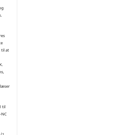
 og
s.
res
te
til at
K.
ns,
d
 læser
 til
Y-NC
1/1