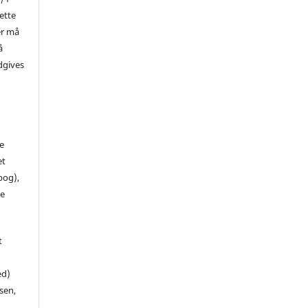
ette
er må
å
dgives
de
et
 bog),
te
t
ed)
sen,