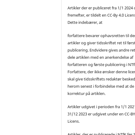
Artikler der er publiceret fra 1/1 2024
fremefter, er tildelt en CC-By 4.0 Licen
Dette indebærer, at
forfattere bevarer ophavsretten til de
artikler og giver tidsskriftet ret til førs
publicering. Endvidere gives andre ret 
dele artiklen med en anerkendelse af
forfatteren og første publicering i NTf
Forfattere, der ikke ønsker denne lice
skal give tidsskriftets redaktør beske
herom senest i forbindelse med at de
korrektur på artiklen.
Artikler udgivet i perioden fra 1/1 2021
31/12 2023 er udgivet under en CC-B
Licens.
Artikler, der er publicerede i NTfK før 