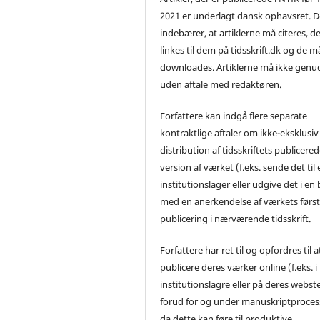
2021 er underlagt dansk ophavsret. D
indebærer, at artiklerne må citeres, d
linkes til dem på tidsskrift.dk og de m
downloades. Artiklerne må ikke genu
uden aftale med redaktøren.
Forfattere kan indgå flere separate
kontraktlige aftaler om ikke-eksklusiv
distribution af tidsskriftets publicere
version af værket (f.eks. sende det til 
institutionslager eller udgive det i en
med en anerkendelse af værkets førs
publicering i nærværende tidsskrift.
Forfattere har ret til og opfordres til a
publicere deres værker online (f.eks. i
institutionslagre eller på deres webst
forud for og under manuskriptproces
da dette kan føre til produktive