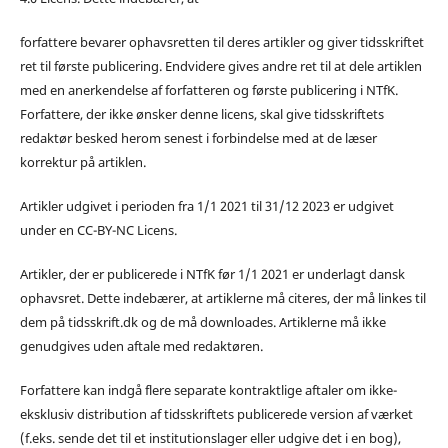
forfattere bevarer ophavsretten til deres artikler og giver tidsskriftet
ret til første publicering. Endvidere gives andre ret til at dele artiklen
med en anerkendelse af forfatteren og første publicering i NTfK.
Forfattere, der ikke ønsker denne licens, skal give tidsskriftets
redaktør besked herom senest i forbindelse med at de læser
korrektur på artiklen.
Artikler udgivet i perioden fra 1/1 2021 til 31/12 2023 er udgivet
under en CC-BY-NC Licens.
Artikler, der er publicerede i NTfK før 1/1 2021 er underlagt dansk
ophavsret. Dette indebærer, at artiklerne må citeres, der må linkes til
dem på tidsskrift.dk og de må downloades. Artiklerne må ikke
genudgives uden aftale med redaktøren.
Forfattere kan indgå flere separate kontraktlige aftaler om ikke-
eksklusiv distribution af tidsskriftets publicerede version af værket
(f.eks. sende det til et institutionslager eller udgive det i en bog),