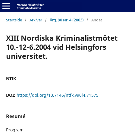
Startside
/
Arkiver
/
Årg. 90 Nr. 4 (2003)
/
Andet
XIII Nordiska Kriminalistmötet
10.-12-6.2004 vid Helsingfors
universitet.
NTfK
DOI:
https://doi.org/10.7146/ntfk.v90i4.71575
Resumé
Program