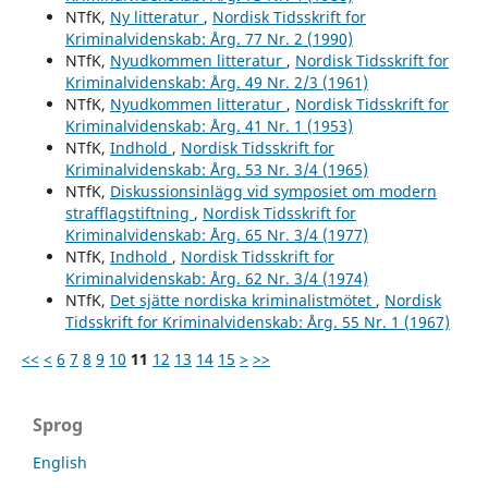
NTfK,
Ny litteratur
,
Nordisk Tidsskrift for
Kriminalvidenskab: Årg. 77 Nr. 2 (1990)
NTfK,
Nyudkommen litteratur
,
Nordisk Tidsskrift for
Kriminalvidenskab: Årg. 49 Nr. 2/3 (1961)
NTfK,
Nyudkommen litteratur
,
Nordisk Tidsskrift for
Kriminalvidenskab: Årg. 41 Nr. 1 (1953)
NTfK,
Indhold
,
Nordisk Tidsskrift for
Kriminalvidenskab: Årg. 53 Nr. 3/4 (1965)
NTfK,
Diskussionsinlägg vid symposiet om modern
strafflagstiftning
,
Nordisk Tidsskrift for
Kriminalvidenskab: Årg. 65 Nr. 3/4 (1977)
NTfK,
Indhold
,
Nordisk Tidsskrift for
Kriminalvidenskab: Årg. 62 Nr. 3/4 (1974)
NTfK,
Det sjätte nordiska kriminalistmötet
,
Nordisk
Tidsskrift for Kriminalvidenskab: Årg. 55 Nr. 1 (1967)
<<
<
6
7
8
9
10
11
12
13
14
15
>
>>
Sprog
English