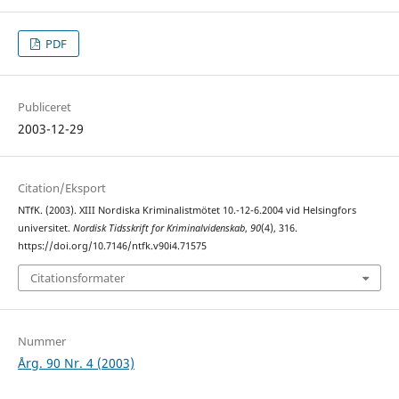
PDF
Publiceret
2003-12-29
Citation/Eksport
NTfK. (2003). XIII Nordiska Kriminalistmötet 10.-12-6.2004 vid Helsingfors
universitet.
Nordisk Tidsskrift for Kriminalvidenskab
,
90
(4), 316.
https://doi.org/10.7146/ntfk.v90i4.71575
Citationsformater
Nummer
Årg. 90 Nr. 4 (2003)