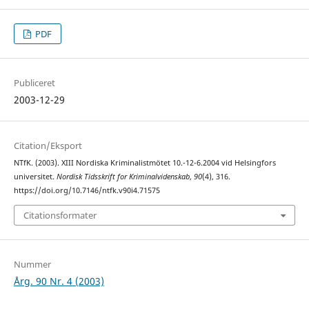
PDF
Publiceret
2003-12-29
Citation/Eksport
NTfK. (2003). XIII Nordiska Kriminalistmötet 10.-12-6.2004 vid Helsingfors
universitet.
Nordisk Tidsskrift for Kriminalvidenskab
,
90
(4), 316.
https://doi.org/10.7146/ntfk.v90i4.71575
Citationsformater
Nummer
Årg. 90 Nr. 4 (2003)