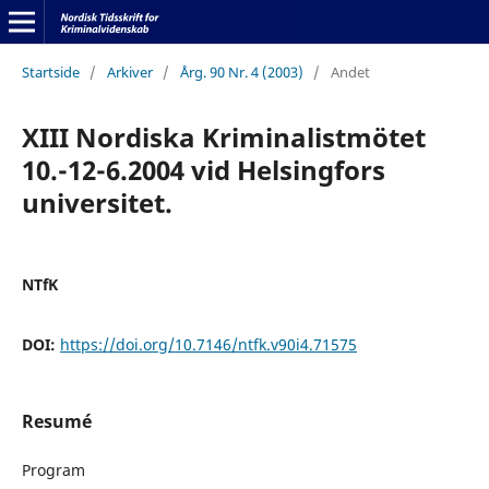
Startside
/
Arkiver
/
Årg. 90 Nr. 4 (2003)
/
Andet
XIII Nordiska Kriminalistmötet
10.-12-6.2004 vid Helsingfors
universitet.
NTfK
DOI:
https://doi.org/10.7146/ntfk.v90i4.71575
Resumé
Program