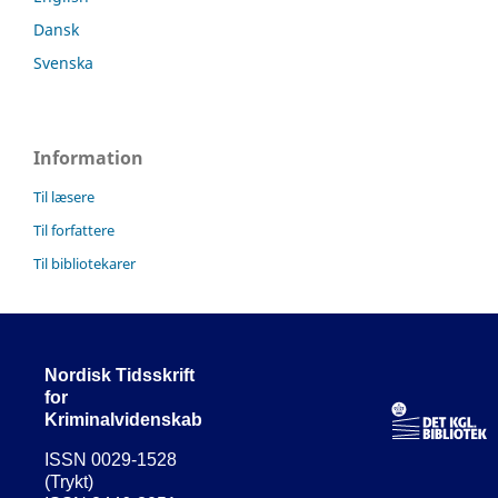
Dansk
Svenska
Information
Til læsere
Til forfattere
Til bibliotekarer
Nordisk Tidsskrift
for
Kriminalvidenskab
ISSN 0029-1528
(Trykt)