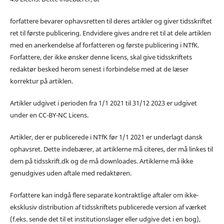
forfattere bevarer ophavsretten til deres artikler og giver tidsskriftet
ret til første publicering. Endvidere gives andre ret til at dele artiklen
med en anerkendelse af forfatteren og første publicering i NTfK.
Forfattere, der ikke ønsker denne licens, skal give tidsskriftets
redaktør besked herom senest i forbindelse med at de læser
korrektur på artiklen.
Artikler udgivet i perioden fra 1/1 2021 til 31/12 2023 er udgivet
under en CC-BY-NC Licens.
Artikler, der er publicerede i NTfK før 1/1 2021 er underlagt dansk
ophavsret. Dette indebærer, at artiklerne må citeres, der må linkes til
dem på tidsskrift.dk og de må downloades. Artiklerne må ikke
genudgives uden aftale med redaktøren.
Forfattere kan indgå flere separate kontraktlige aftaler om ikke-
eksklusiv distribution af tidsskriftets publicerede version af værket
(f.eks. sende det til et institutionslager eller udgive det i en bog),