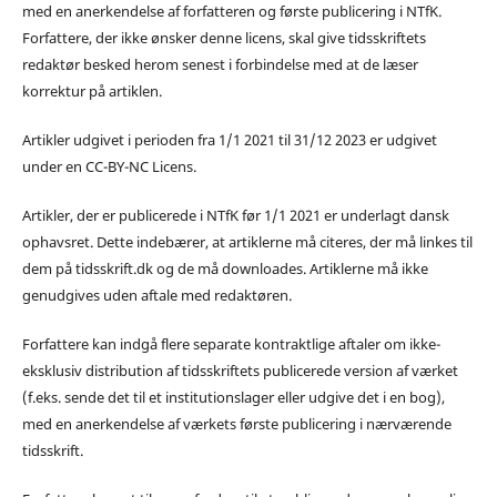
med en anerkendelse af forfatteren og første publicering i NTfK.
Forfattere, der ikke ønsker denne licens, skal give tidsskriftets
redaktør besked herom senest i forbindelse med at de læser
korrektur på artiklen.
Artikler udgivet i perioden fra 1/1 2021 til 31/12 2023 er udgivet
under en CC-BY-NC Licens.
Artikler, der er publicerede i NTfK før 1/1 2021 er underlagt dansk
ophavsret. Dette indebærer, at artiklerne må citeres, der må linkes til
dem på tidsskrift.dk og de må downloades. Artiklerne må ikke
genudgives uden aftale med redaktøren.
Forfattere kan indgå flere separate kontraktlige aftaler om ikke-
eksklusiv distribution af tidsskriftets publicerede version af værket
(f.eks. sende det til et institutionslager eller udgive det i en bog),
med en anerkendelse af værkets første publicering i nærværende
tidsskrift.