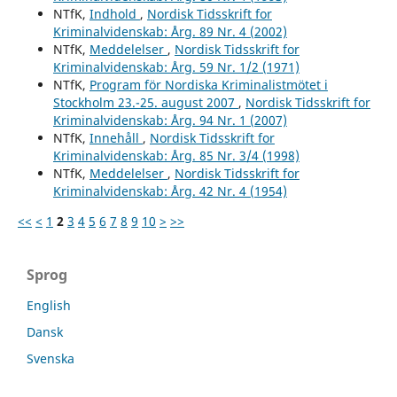
NTfK,
Indhold
,
Nordisk Tidsskrift for
Kriminalvidenskab: Årg. 89 Nr. 4 (2002)
NTfK,
Meddelelser
,
Nordisk Tidsskrift for
Kriminalvidenskab: Årg. 59 Nr. 1/2 (1971)
NTfK,
Program för Nordiska Kriminalistmötet i
Stockholm 23.-25. august 2007
,
Nordisk Tidsskrift for
Kriminalvidenskab: Årg. 94 Nr. 1 (2007)
NTfK,
Innehåll
,
Nordisk Tidsskrift for
Kriminalvidenskab: Årg. 85 Nr. 3/4 (1998)
NTfK,
Meddelelser
,
Nordisk Tidsskrift for
Kriminalvidenskab: Årg. 42 Nr. 4 (1954)
<<
<
1
2
3
4
5
6
7
8
9
10
>
>>
Sprog
English
Dansk
Svenska