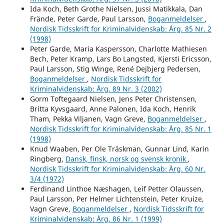
Ida Koch, Beth Grothe Nielsen, Jussi Matikkala, Dan
Frände, Peter Garde, Paul Larsson,
Boganmeldelser
,
Nordisk Tidsskrift for Kriminalvidenskab: Årg. 85 Nr. 2
(1998)
Peter Garde, Maria Kaspersson, Charlotte Mathiesen
Bech, Peter Kramp, Lars Bo Langsted, Kjersti Ericsson,
Paul Larsson, Stig Winge, René Dejbjerg Pedersen,
Boganmeldelser
,
Nordisk Tidsskrift for
Kriminalvidenskab: Årg. 89 Nr. 3 (2002)
Gorm Toftegaard Nielsen, Jens Peter Christensen,
Britta Kyvsgaard, Anne Palonen, Ida Koch, Henrik
Tham, Pekka Viljanen, Vagn Greve,
Boganmeldelser
,
Nordisk Tidsskrift for Kriminalvidenskab: Årg. 85 Nr. 1
(1998)
Knud Waaben, Per Ole Träskman, Gunnar Lind, Karin
Ringberg,
Dansk, finsk, norsk og svensk kronik
,
Nordisk Tidsskrift for Kriminalvidenskab: Årg. 60 Nr.
3/4 (1972)
Ferdinand Linthoe Næshagen, Leif Petter Olaussen,
Paul Larsson, Per Helmer Lichtenstein, Peter Kruize,
Vagn Greve,
Boganmeldelser
,
Nordisk Tidsskrift for
Kriminalvidenskab: Årg. 86 Nr. 1 (1999)