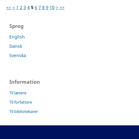
<<
<
1
2
3
4
5
6
7
8
9
10
>
>>
Sprog
English
Dansk
Svenska
Information
Til læsere
Til forfattere
Til bibliotekarer