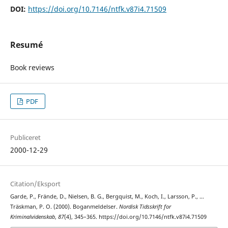
DOI:
https://doi.org/10.7146/ntfk.v87i4.71509
Resumé
Book reviews
PDF
Publiceret
2000-12-29
Citation/Eksport
Garde, P., Frände, D., Nielsen, B. G., Bergquist, M., Koch, I., Larsson, P., …
Träskman, P. O. (2000). Boganmeldelser.
Nordisk Tidsskrift for
Kriminalvidenskab
,
87
(4), 345–365. https://doi.org/10.7146/ntfk.v87i4.71509