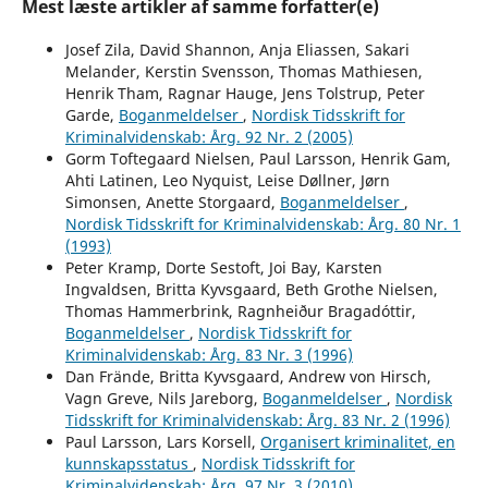
Mest læste artikler af samme forfatter(e)
Josef Zila, David Shannon, Anja Eliassen, Sakari
Melander, Kerstin Svensson, Thomas Mathiesen,
Henrik Tham, Ragnar Hauge, Jens Tolstrup, Peter
Garde,
Boganmeldelser
,
Nordisk Tidsskrift for
Kriminalvidenskab: Årg. 92 Nr. 2 (2005)
Gorm Toftegaard Nielsen, Paul Larsson, Henrik Gam,
Ahti Latinen, Leo Nyquist, Leise Døllner, Jørn
Simonsen, Anette Storgaard,
Boganmeldelser
,
Nordisk Tidsskrift for Kriminalvidenskab: Årg. 80 Nr. 1
(1993)
Peter Kramp, Dorte Sestoft, Joi Bay, Karsten
Ingvaldsen, Britta Kyvsgaard, Beth Grothe Nielsen,
Thomas Hammerbrink, Ragnheiður Bragadóttir,
Boganmeldelser
,
Nordisk Tidsskrift for
Kriminalvidenskab: Årg. 83 Nr. 3 (1996)
Dan Frände, Britta Kyvsgaard, Andrew von Hirsch,
Vagn Greve, Nils Jareborg,
Boganmeldelser
,
Nordisk
Tidsskrift for Kriminalvidenskab: Årg. 83 Nr. 2 (1996)
Paul Larsson, Lars Korsell,
Organisert kriminalitet, en
kunnskapsstatus
,
Nordisk Tidsskrift for
Kriminalvidenskab: Årg. 97 Nr. 3 (2010)