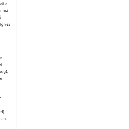
ette
er må
å
dgives
de
et
 bog),
te
t
ed)
sen,