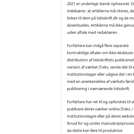
2021 er underlagt dansk ophavsret. D
indebærer, at artiklerne må citeres, d
linkes til dem på tidsskrift.dk og de m
downloades. Artiklerne må ikke genu
uden aftale med redaktøren.
Forfattere kan indgå flere separate
kontraktlige aftaler om ikke-eksklusiv
distribution af tidsskriftets publicere
version af værket (f.eks. sende det til 
institutionslager eller udgive det i en
med en anerkendelse af værkets førs
publicering i nærværende tidsskrift.
Forfattere har ret til og opfordres til a
publicere deres værker online (f.eks. i
institutionslagre eller på deres webst
forud for og under manuskriptproces
da dette kan føre til produktive