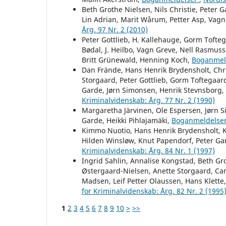
Beth Grothe Nielsen, Nils Christie, Peter G
Lin Adrian, Marit Wårum, Petter Asp, Vag
Årg. 97 Nr. 2 (2010)
Peter Gottlieb, H. Kallehauge, Gorm Tofteg
Bødal, J. Heilbo, Vagn Greve, Nell Rasmuss
Britt Grünewald, Henning Koch,
Boganmel
Dan Frände, Hans Henrik Brydensholt, Chri
Storgaard, Peter Gottlieb, Gorm Toftegaard
Garde, Jørn Simonsen, Henrik Stevnsborg,
Kriminalvidenskab: Årg. 77 Nr. 2 (1990)
Margaretha Järvinen, Ole Espersen, Jørn 
Garde, Heikki Pihlajamäki,
Boganmeldelse
Kimmo Nuotio, Hans Henrik Brydensholt, Kj
Hilden Winsløw, Knut Papendorf, Peter Ga
Kriminalvidenskab: Årg. 84 Nr. 1 (1997)
Ingrid Sahlin, Annalise Kongstad, Beth Gr
Østergaard-Nielsen, Anette Storgaard, Car
Madsen, Leif Petter Olaussen, Hans Klette
for Kriminalvidenskab: Årg. 82 Nr. 2 (1995
1
2
3
4
5
6
7
8
9
10
>
>>