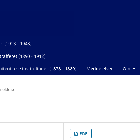
et (1913 - 1948)
rafferet (1890 - 1912)
itentiære institutioner (1878 - 1889)
Meddelelser
Om
eldelser
PDF