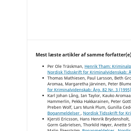
Mest læste artikler af samme forfatter(e
Per Ole Träskman,
Henrik Tham: Kriminalp
Nordisk Tidsskrift for Kriminalvidenskab: Å
Thomas Mathiesen, Paul Larsson, Beth Grot
Aromaa, Margaretha Järvinen, Peter Blume
for Kriminalvidenskab: Årg. 82 Nr. 3 (1995
Karl Johan Lång, Ian Taylor, Kauko Aromaa,
Hammerlin, Pekka Hakkarainen, Peter Gottl
Preben Wolf, Lars Munk Plum, Gunilla Ced
Boganmeldelser
,
Nordisk Tidsskrift for K
Kjersti Ericsson, Hans Henrik Brydensholt
Gorm Gabrielsen, Thorkild Høyer, Anette St
Malin Åkerström,
Boganmeldelser
,
Nordis