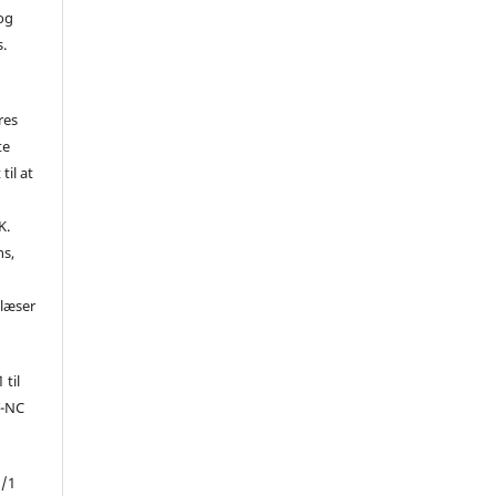
 og
s.
res
te
til at
K.
ns,
d
 læser
 til
Y-NC
1/1