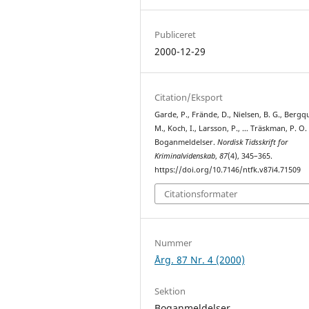
Publiceret
2000-12-29
Citation/Eksport
Garde, P., Frände, D., Nielsen, B. G., Bergqu
M., Koch, I., Larsson, P., … Träskman, P. O.
Boganmeldelser.
Nordisk Tidsskrift for
Kriminalvidenskab
,
87
(4), 345–365.
https://doi.org/10.7146/ntfk.v87i4.71509
Citationsformater
Nummer
Årg. 87 Nr. 4 (2000)
Sektion
Boganmeldelser