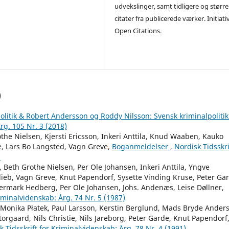
udvekslinger, samt tidligere og større
citater fra publicerede værker. Initiati
Open Citations.
)
olitik & Robert Andersson og Roddy Nilsson: Svensk kriminalpoliti
rg. 105 Nr. 3 (2018)
he Nielsen, Kjersti Ericsson, Inkeri Anttila, Knud Waaben, Kauko
, Lars Bo Langsted, Vagn Greve,
Boganmeldelser
,
Nordisk Tidsskri
)
 Beth Grothe Nielsen, Per Ole Johansen, Inkeri Anttila, Yngve
ieb, Vagn Greve, Knut Papendorf, Sysette Vinding Kruse, Peter Ga
ermark Hedberg, Per Ole Johansen, Johs. Andenæs, Leise Døllner,
riminalvidenskab: Årg. 74 Nr. 5 (1987)
, Monika Płatek, Paul Larsson, Kerstin Berglund, Mads Bryde Ander
orgaard, Nils Christie, Nils Jareborg, Peter Garde, Knut Papendorf
k Tidsskrift for Kriminalvidenskab: Årg. 78 Nr. 4 (1991)