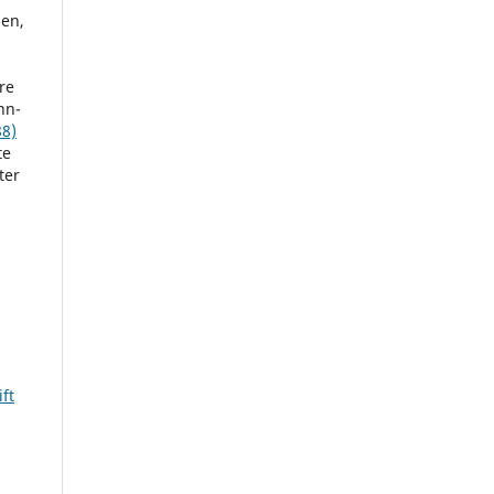
sen,
re
nn-
88)
te
ter
ft