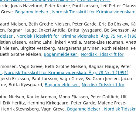
arde, Jonas Havelund, Peter Kruize, Paul Larsson, Leif Petter Olaus
n Greve,
Boganmeldelser
,
Nordisk Tidsskrift for Kriminalvidenskab:
aard Nielsen, Beth Grothe Nielsen, Peter Garde, Eric Bo Ebskov, Kå
en, Ragnar Hauge, Inkeri Anttila, Britta Kyvsgaard, Bo Svensson, A
delser
,
Nordisk Tidsskrift for Kriminalvidenskab: Årg. 75 Nr. 4 (19
stian Diesen, Raimo Lahti, lnkeri Anttila, Mette-Lise Houman, Anet
 Nielsen, Birgitte Vestberg, Margaretha Järvinen, Ruth Nielsen, Pe
 Beth Grothe Nielsen,
Boganmeldelser
,
Nordisk Tidsskrift for
Simonsen, Vagn Greve, Beth Grothe Nielsen, Ragnar Hauge, Peter
r
,
Nordisk Tidsskrift for Kriminalvidenskab: Årg. 78 Nr. 1 (1991)
ersti Ericsson, Paul Larsson, Vagn Greve, Sv. Gram Jensen, Jacob
rde, Britta Kyvsgaard,
Boganmeldelser
,
Nordisk Tidsskrift for
othe Nielsen, Kauko Aromaa, Mona Eliasson, Peter Gottlieb, Ulf
l Erik Herlitz, Henning Kirkegaard, Peter Garde, Malene Frese-
, Henrik Stevnsborg, Vagn Greve,
Boganmeldelser
,
Nordisk Tidsskri
)