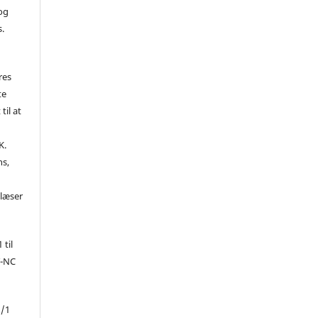
 og
s.
res
te
til at
K.
ns,
d
 læser
 til
Y-NC
1/1