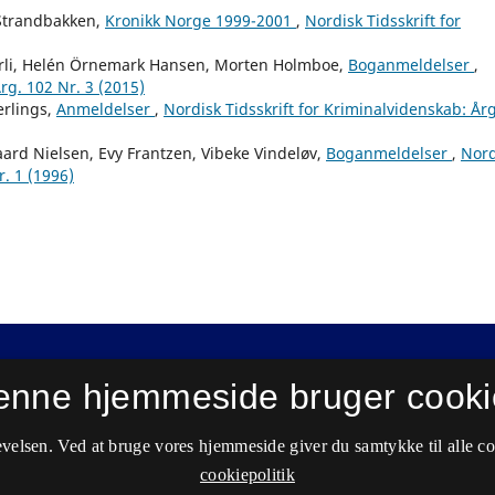
Strandbakken,
Kronikk Norge 1999-2001
,
Nordisk Tidsskrift for
arli, Helén Örnemark Hansen, Morten Holmboe,
Boganmeldelser
,
rg. 102 Nr. 3 (2015)
erlings,
Anmeldelser
,
Nordisk Tidsskrift for Kriminalvidenskab: Årg
ard Nielsen, Evy Frantzen, Vibeke Vindeløv,
Boganmeldelser
,
Nord
r. 1 (1996)
enne hjemmeside bruger cooki
velsen. Ved at bruge vores hjemmeside giver du samtykke til alle c
cookiepolitik