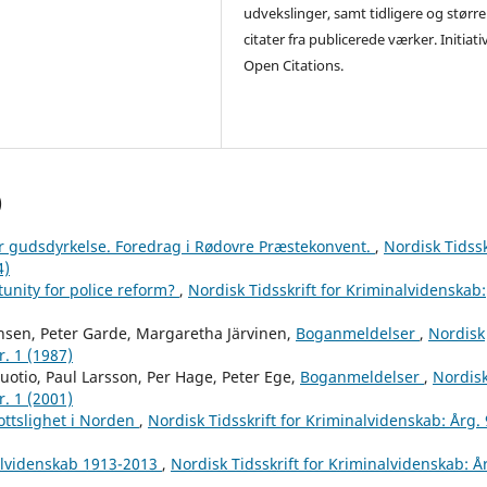
udvekslinger, samt tidligere og større
citater fra publicerede værker. Initiati
Open Citations.
)
r gudsdyrkelse. Foredrag i Rødovre Præstekonvent.
,
Nordisk Tidssk
4)
unity for police reform?
,
Nordisk Tidsskrift for Kriminalvidenskab:
hsen, Peter Garde, Margaretha Järvinen,
Boganmeldelser
,
Nordisk
r. 1 (1987)
uotio, Paul Larsson, Per Hage, Peter Ege,
Boganmeldelser
,
Nordis
r. 1 (2001)
ttslighet i Norden
,
Nordisk Tidsskrift for Kriminalvidenskab: Årg.
nalvidenskab 1913-2013
,
Nordisk Tidsskrift for Kriminalvidenskab: Å