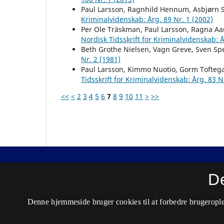
Paul Larsson, Ragnhild Hennum, Asbjørn 
Kriminalvidenskab: Årg. 89 Nr. 1 (2002)
Per Ole Träskman, Paul Larsson, Ragna A
Nordisk Tidsskrift for Kriminalvidenskab: Å
Beth Grothe Nielsen, Vagn Greve, Sven Sp
Nr. 2 (1981)
Paul Larsson, Kimmo Nuotio, Gorm Toftega
Tidsskrift for Kriminalvidenskab: Årg. 83 N
<<
<
2
3
4
5
6
7
8
9
10
11
>
>>
Nordisk Tidsskrift for Kriminalvidenskab
D
ISSN 0029-1528 (Trykt)
Denne hjemmeside bruger cookies til at forbedre brugerople
ISSN 2446-3051 (Online)
Tilgængelighedserklæring