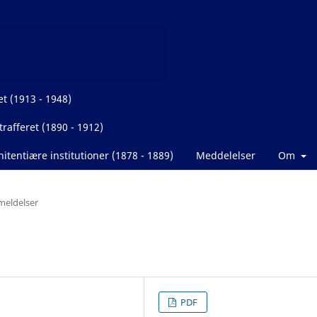
et (1913 - 1948)
rafferet (1890 - 1912)
itentiære institutioner (1878 - 1889)
Meddelelser
Om
eldelser
PDF