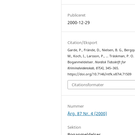
Publiceret
2000-12-29
Citation/Eksport
Garde, P., Frände, D., Nielsen, B. G., Bergqu
M., Koch, I., Larsson, P., … Träskman, P. O.
Boganmeldelser.
Nordisk Tidsskrift for
Kriminalvidenskab
,
87
(4), 345–365.
https://doi.org/10.7146/ntfk.v87i4.71509
Citationsformater
Nummer
Årg. 87 Nr. 4 (2000)
Sektion
Boganmeldelser