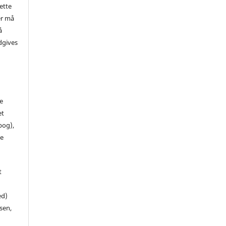
ette
er må
å
dgives
de
et
 bog),
te
t
ed)
sen,