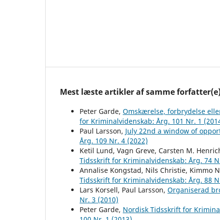
Mest læste artikler af samme forfatter(e
Peter Garde,
Omskærelse, forbrydelse elle
for Kriminalvidenskab: Årg. 101 Nr. 1 (201
Paul Larsson,
July 22nd a window of opport
Årg. 109 Nr. 4 (2022)
Ketil Lund, Vagn Greve, Carsten M. Henric
Tidsskrift for Kriminalvidenskab: Årg. 74 N
Annalise Kongstad, Nils Christie, Kimmo N
Tidsskrift for Kriminalvidenskab: Årg. 88 N
Lars Korsell, Paul Larsson,
Organiserad bro
Nr. 3 (2010)
Peter Garde,
Nordisk Tidsskrift for Krimi
100 Nr. 1 (2013)