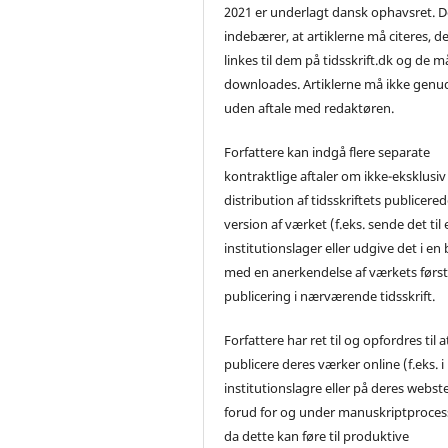
2021 er underlagt dansk ophavsret. D
indebærer, at artiklerne må citeres, d
linkes til dem på tidsskrift.dk og de m
downloades. Artiklerne må ikke genu
uden aftale med redaktøren.
Forfattere kan indgå flere separate
kontraktlige aftaler om ikke-eksklusiv
distribution af tidsskriftets publicere
version af værket (f.eks. sende det til 
institutionslager eller udgive det i en
med en anerkendelse af værkets førs
publicering i nærværende tidsskrift.
Forfattere har ret til og opfordres til a
publicere deres værker online (f.eks. i
institutionslagre eller på deres webst
forud for og under manuskriptproces
da dette kan føre til produktive