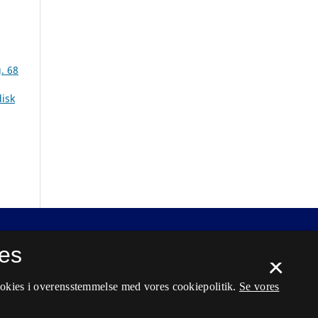
. 68
isk
es
×
ookies i overensstemmelse med vores cookiepolitik.
Se vores