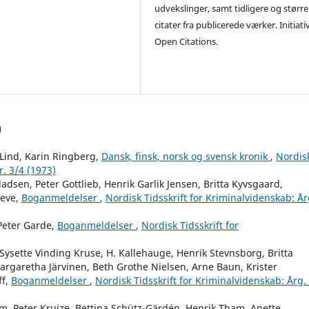
udvekslinger, samt tidligere og større
citater fra publicerede værker. Initiati
Open Citations.
)
Lind, Karin Ringberg,
Dansk, finsk, norsk og svensk kronik
,
Nordis
r. 3/4 (1973)
adsen, Peter Gottlieb, Henrik Garlik Jensen, Britta Kyvsgaard,
reve,
Boganmeldelser
,
Nordisk Tidsskrift for Kriminalvidenskab: År
 Peter Garde,
Boganmeldelser
,
Nordisk Tidsskrift for
Sysette Vinding Kruse, H. Kallehauge, Henrik Stevnsborg, Britta
Margaretha Järvinen, Beth Grothe Nielsen, Arne Baun, Krister
ff,
Boganmeldelser
,
Nordisk Tidsskrift for Kriminalvidenskab: Årg.
m, Peter Kruize, Bettina Schütz-Gärdén, Henrik Tham, Anette