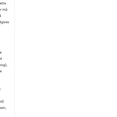
ette
er må
å
dgives
de
et
 bog),
te
t
ed)
sen,