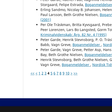
Storgaard, Felipe Estrada,
Boganmeldelse
Erling Sandmo, Nicolay B. Johansen, Helen
Paul Larsson, Beth Grothe Nielsen,
Boganm
(2001)
Per Ole Träskman, Britta Kyvsgaard, Prebe
Peer Lorenzen, Lars Bo Langsted, Gorm To
Kriminalvidenskab: Årg. 82 Nr. 4 (1995)
Peter Garde, Henrik Stevnsborg, P. O. Trä
Babb, Vagn Greve,
Boganmeldelser
,
Nordi
Peter Garde, Vagn Greve, Petter Asp, Hans 
Bay, Beth Grothe Nielsen,
Boganmeldelse
Henrik Stevnsborg, Beth Grothe Nielsen, G
Vagn Greve,
Boganmeldelser
,
Nordisk Tid
<<
<
1
2
3
4
5
6
7
8
9
10
>
>>