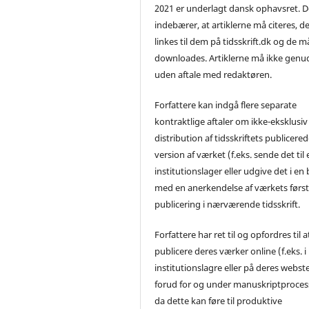
2021 er underlagt dansk ophavsret. D
indebærer, at artiklerne må citeres, d
linkes til dem på tidsskrift.dk og de m
downloades. Artiklerne må ikke genu
uden aftale med redaktøren.
Forfattere kan indgå flere separate
kontraktlige aftaler om ikke-eksklusiv
distribution af tidsskriftets publicere
version af værket (f.eks. sende det til 
institutionslager eller udgive det i en
med en anerkendelse af værkets førs
publicering i nærværende tidsskrift.
Forfattere har ret til og opfordres til a
publicere deres værker online (f.eks. i
institutionslagre eller på deres webst
forud for og under manuskriptproces
da dette kan føre til produktive