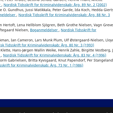
r
,
Nordisk Tidsskrift for Kriminalvidenskab: Årg. 89 Nr. 2 (2002)
e O. Gundhus, Jussi Matikkala, Peter Garde, Ida Koch, Hedda Giert
eldelser
,
Nordisk Tidsskrift for Kriminalvidenskab: Årg. 88 Nr. 3
n Hertoft, Lena Hellblom Sjögren, Beth Grothe Nielsen, Vagn Greve
ftegaard Nielsen,
Boganmeldelser
,
Nordisk Tidsskrift for
skman, Ian Cameron, Lars Munk Plum, Ulf Østergaard-Nielsen, Lloy
sk Tidsskrift for Kriminalvidenskab: Årg. 80 Nr. 3 (1993)
Klette, Hans-Jørgen Wallin Weike, Henrik Zahle, Birgitte Vestberg, J
r
,
Nordisk Tidsskrift for Kriminalvidenskab: Årg. 83 Nr. 4 (1996)
orm Gabrielsen, Britta Kyvsgaard, Knut Papendorf, Per Stangeland
sskrift for Kriminalvidenskab: Årg. 73 Nr. 1 (1986)