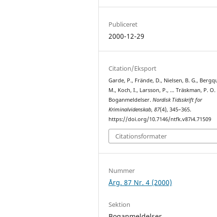
Publiceret
2000-12-29
Citation/Eksport
Garde, P., Frände, D., Nielsen, B. G., Bergqu
M., Koch, I., Larsson, P., … Träskman, P. O.
Boganmeldelser.
Nordisk Tidsskrift for
Kriminalvidenskab
,
87
(4), 345–365.
https://doi.org/10.7146/ntfk.v87i4.71509
Citationsformater
Nummer
Årg. 87 Nr. 4 (2000)
Sektion
Boganmeldelser