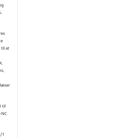
 og
s.
res
te
til at
K.
ns,
d
 læser
 til
Y-NC
1/1