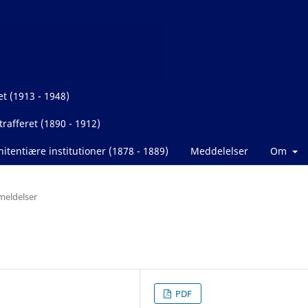
et (1913 - 1948)
rafferet (1890 - 1912)
itentiære institutioner (1878 - 1889)
Meddelelser
Om
eldelser
PDF