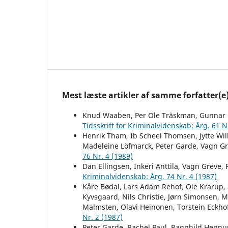
Mest læste artikler af samme forfatter(e
Knud Waaben, Per Ole Träskman, Gunnar 
Tidsskrift for Kriminalvidenskab: Årg. 61 N
Henrik Tham, Ib Scheel Thomsen, Jytte Will
Madeleine Löfmarck, Peter Garde, Vagn G
76 Nr. 4 (1989)
Dan Ellingsen, Inkeri Anttila, Vagn Greve,
Kriminalvidenskab: Årg. 74 Nr. 4 (1987)
Kåre Bødal, Lars Adam Rehof, Ole Krarup, 
Kyvsgaard, Nils Christie, Jørn Simonsen, 
Malmsten, Olavi Heinonen, Torstein Eckho
Nr. 2 (1987)
Peter Garde, Rachel Paul, Ragnhild Hennu