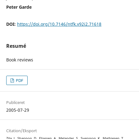
Peter Garde
DOI:
https://doi.org/10.7146/ntfk.v92i2.71618
Resumé
Book reviews
PDF
Publiceret
2005-07-29
Citation/Eksport
Zila, J., Shannon, D., Eliassen, A., Melander, S., Svensson, K., Mathiesen, T., …