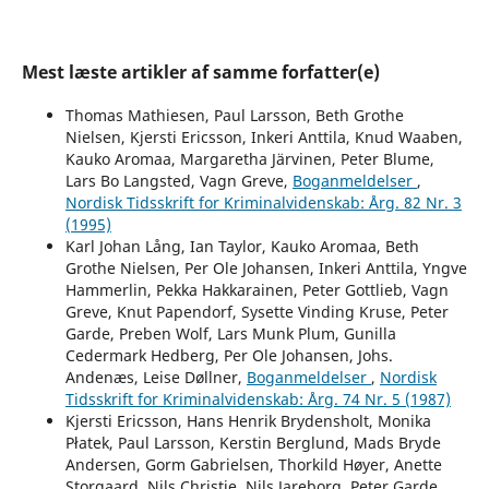
Mest læste artikler af samme forfatter(e)
Thomas Mathiesen, Paul Larsson, Beth Grothe
Nielsen, Kjersti Ericsson, Inkeri Anttila, Knud Waaben,
Kauko Aromaa, Margaretha Järvinen, Peter Blume,
Lars Bo Langsted, Vagn Greve,
Boganmeldelser
,
Nordisk Tidsskrift for Kriminalvidenskab: Årg. 82 Nr. 3
(1995)
Karl Johan Lång, Ian Taylor, Kauko Aromaa, Beth
Grothe Nielsen, Per Ole Johansen, Inkeri Anttila, Yngve
Hammerlin, Pekka Hakkarainen, Peter Gottlieb, Vagn
Greve, Knut Papendorf, Sysette Vinding Kruse, Peter
Garde, Preben Wolf, Lars Munk Plum, Gunilla
Cedermark Hedberg, Per Ole Johansen, Johs.
Andenæs, Leise Døllner,
Boganmeldelser
,
Nordisk
Tidsskrift for Kriminalvidenskab: Årg. 74 Nr. 5 (1987)
Kjersti Ericsson, Hans Henrik Brydensholt, Monika
Płatek, Paul Larsson, Kerstin Berglund, Mads Bryde
Andersen, Gorm Gabrielsen, Thorkild Høyer, Anette
Storgaard, Nils Christie, Nils Jareborg, Peter Garde,