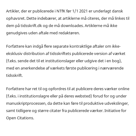
Artikler, der er publicerede i NTfK før 1/1 2021 er underlagt dansk
ophavsret. Dette indebærer, at artiklerne må citeres, der må linkes til
dem på tidsskrift.dk og de må downloades. Artiklerne må ikke
genudgives uden aftale med redaktøren.
Forfattere kan indgå flere separate kontraktlige aftaler om ikke-
eksklusiv distribution af tidsskriftets publicerede version af værket
(f.eks. sende det til et institutionslager eller udgive det i en bog),
med en anerkendelse af værkets første publicering i nærværende
tidsskrift.
Forfattere har ret til og opfordres til at publicere deres værker online
(f.eks. i institutionslagre eller på deres websted) forud for og under
manuskriptprocessen, da dette kan føre til produktive udvekslinger,
samt tidligere og større citater fra publicerede værker. Initiative for
Open Citations.