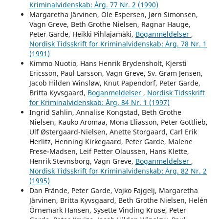
Kriminalvidenskab: Årg. 77 Nr. 2 (1990)
Margaretha Järvinen, Ole Espersen, Jørn Simonsen,
Vagn Greve, Beth Grothe Nielsen, Ragnar Hauge,
Peter Garde, Heikki Pihlajamäki,
Boganmeldelser
,
Nordisk Tidsskrift for Kriminalvidenskab: Årg. 78 Nr. 1
(1991)
Kimmo Nuotio, Hans Henrik Brydensholt, Kjersti
Ericsson, Paul Larsson, Vagn Greve, Sv. Gram Jensen,
Jacob Hilden Winsløw, Knut Papendorf, Peter Garde,
Britta Kyvsgaard,
Boganmeldelser
,
Nordisk Tidsskrift
for Kriminalvidenskab: Årg. 84 Nr. 1 (1997)
Ingrid Sahlin, Annalise Kongstad, Beth Grothe
Nielsen, Kauko Aromaa, Mona Eliasson, Peter Gottlieb,
Ulf Østergaard-Nielsen, Anette Storgaard, Carl Erik
Herlitz, Henning Kirkegaard, Peter Garde, Malene
Frese-Madsen, Leif Petter Olaussen, Hans Klette,
Henrik Stevnsborg, Vagn Greve,
Boganmeldelser
,
Nordisk Tidsskrift for Kriminalvidenskab: Årg. 82 Nr. 2
(1995)
Dan Frände, Peter Garde, Vojko Fajgelj, Margaretha
Järvinen, Britta Kyvsgaard, Beth Grothe Nielsen, Helén
Örnemark Hansen, Sysette Vinding Kruse, Peter