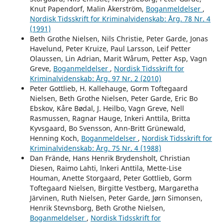
Knut Papendorf, Malin Åkerström,
Boganmeldelser
,
Nordisk Tidsskrift for Kriminalvidenskab: Årg. 78 Nr. 4
(1991)
Beth Grothe Nielsen, Nils Christie, Peter Garde, Jonas
Havelund, Peter Kruize, Paul Larsson, Leif Petter
Olaussen, Lin Adrian, Marit Wårum, Petter Asp, Vagn
Greve,
Boganmeldelser
,
Nordisk Tidsskrift for
Kriminalvidenskab: Årg. 97 Nr. 2 (2010)
Peter Gottlieb, H. Kallehauge, Gorm Toftegaard
Nielsen, Beth Grothe Nielsen, Peter Garde, Eric Bo
Ebskov, Kåre Bødal, J. Heilbo, Vagn Greve, Nell
Rasmussen, Ragnar Hauge, Inkeri Anttila, Britta
Kyvsgaard, Bo Svensson, Ann-Britt Grünewald,
Henning Koch,
Boganmeldelser
,
Nordisk Tidsskrift for
Kriminalvidenskab: Årg. 75 Nr. 4 (1988)
Dan Frände, Hans Henrik Brydensholt, Christian
Diesen, Raimo Lahti, lnkeri Anttila, Mette-Lise
Houman, Anette Storgaard, Peter Gottlieb, Gorm
Toftegaard Nielsen, Birgitte Vestberg, Margaretha
Järvinen, Ruth Nielsen, Peter Garde, Jørn Simonsen,
Henrik Stevnsborg, Beth Grothe Nielsen,
Boganmeldelser
,
Nordisk Tidsskrift for