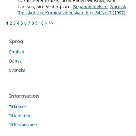
Garde, Peter Kruize, Jacob Hilden Winsløw, Paul
Larsson, Jørn Vestergaard,
Boganmeldelser
,
Nordisk
Tidsskrift for Kriminalvidenskab: Årg. 84 Nr. 3 (1997)
1
2
3
4
5
6
7
8
9
10
>
>>
Sprog
English
Dansk
Svenska
Information
Til læsere
Til forfattere
Til bibliotekarer