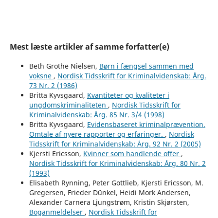
Mest læste artikler af samme forfatter(e)
Beth Grothe Nielsen,
Børn i fængsel sammen med
voksne
,
Nordisk Tidsskrift for Kriminalvidenskab: Årg.
73 Nr. 2 (1986)
Britta Kyvsgaard,
Kvantiteter og kvaliteter i
ungdomskriminaliteten
,
Nordisk Tidsskrift for
Kriminalvidenskab: Årg. 85 Nr. 3/4 (1998)
Britta Kyvsgaard,
Evidensbaseret kriminalprævention.
Omtale af nyere rapporter og erfaringer.
,
Nordisk
Tidsskrift for Kriminalvidenskab: Årg. 92 Nr. 2 (2005)
Kjersti Ericsson,
Kvinner som handlende offer
,
Nordisk Tidsskrift for Kriminalvidenskab: Årg. 80 Nr. 2
(1993)
Elisabeth Rynning, Peter Gottlieb, Kjersti Ericsson, M.
Gregersen, Frieder Dünkel, Heidi Mork Andersen,
Alexander Carnera Ljungstrøm, Kristin Skjørsten,
Boganmeldelser
,
Nordisk Tidsskrift for