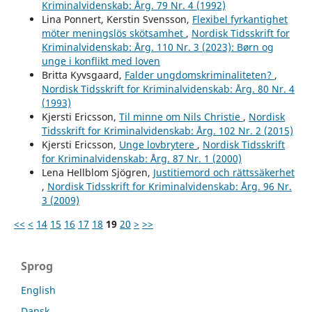
Kriminalvidenskab: Årg. 79 Nr. 4 (1992)
Lina Ponnert, Kerstin Svensson,
Flexibel fyrkantighet
möter meningslös skötsamhet
,
Nordisk Tidsskrift for
Kriminalvidenskab: Årg. 110 Nr. 3 (2023): Børn og
unge i konflikt med loven
Britta Kyvsgaard,
Falder ungdomskriminaliteten?
,
Nordisk Tidsskrift for Kriminalvidenskab: Årg. 80 Nr. 4
(1993)
Kjersti Ericsson,
Til minne om Nils Christie
,
Nordisk
Tidsskrift for Kriminalvidenskab: Årg. 102 Nr. 2 (2015)
Kjersti Ericsson,
Unge lovbrytere
,
Nordisk Tidsskrift
for Kriminalvidenskab: Årg. 87 Nr. 1 (2000)
Lena Hellblom Sjögren,
Justitiemord och rättssäkerhet
,
Nordisk Tidsskrift for Kriminalvidenskab: Årg. 96 Nr.
3 (2009)
<<
<
14
15
16
17
18
19
20
>
>>
Sprog
English
Dansk