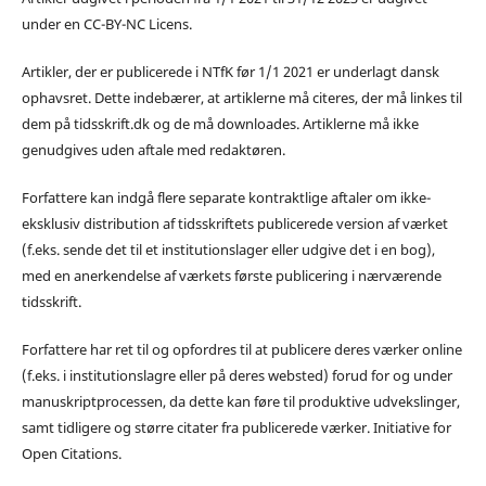
under en CC-BY-NC Licens.
Artikler, der er publicerede i NTfK før 1/1 2021 er underlagt dansk
ophavsret. Dette indebærer, at artiklerne må citeres, der må linkes til
dem på tidsskrift.dk og de må downloades. Artiklerne må ikke
genudgives uden aftale med redaktøren.
Forfattere kan indgå flere separate kontraktlige aftaler om ikke-
eksklusiv distribution af tidsskriftets publicerede version af værket
(f.eks. sende det til et institutionslager eller udgive det i en bog),
med en anerkendelse af værkets første publicering i nærværende
tidsskrift.
Forfattere har ret til og opfordres til at publicere deres værker online
(f.eks. i institutionslagre eller på deres websted) forud for og under
manuskriptprocessen, da dette kan føre til produktive udvekslinger,
samt tidligere og større citater fra publicerede værker. Initiative for
Open Citations.