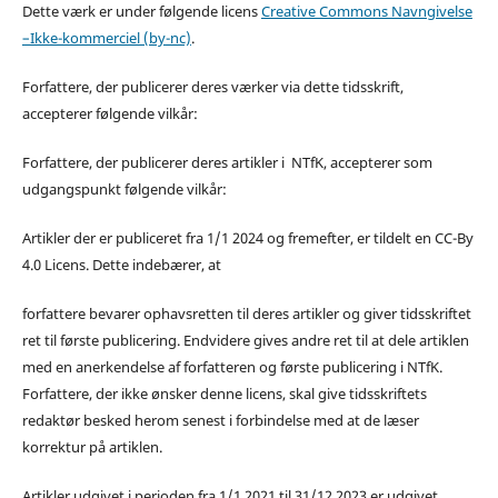
Dette værk er under følgende licens
Creative Commons Navngivelse
–Ikke-kommerciel (by-nc)
.
Forfattere, der publicerer deres værker via dette tidsskrift,
accepterer følgende vilkår:
Forfattere, der publicerer deres artikler i NTfK, accepterer som
udgangspunkt følgende vilkår:
Artikler der er publiceret fra 1/1 2024 og fremefter, er tildelt en CC-By
4.0 Licens. Dette indebærer, at
forfattere bevarer ophavsretten til deres artikler og giver tidsskriftet
ret til første publicering. Endvidere gives andre ret til at dele artiklen
med en anerkendelse af forfatteren og første publicering i NTfK.
Forfattere, der ikke ønsker denne licens, skal give tidsskriftets
redaktør besked herom senest i forbindelse med at de læser
korrektur på artiklen.
Artikler udgivet i perioden fra 1/1 2021 til 31/12 2023 er udgivet