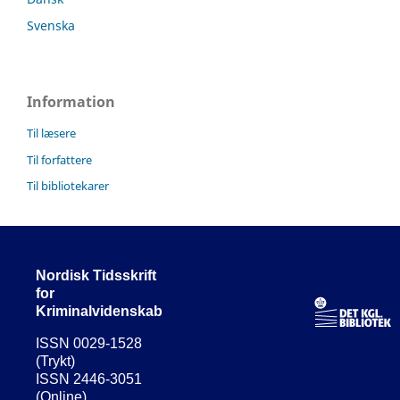
Svenska
Information
Til læsere
Til forfattere
Til bibliotekarer
Nordisk Tidsskrift
for
Kriminalvidenskab
ISSN 0029-1528
(Trykt)
ISSN 2446-3051
(Online)