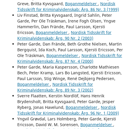
Greve, Britta Kyvsgaard,
Boganmeldelser
,
Nordisk
Tidsskrift for Kriminalvidenskab: Årg. 86 Nr. 3 (1999)
Liv Finstad, Britta Kyvsgaard, Ingrid Sahlin, Peter
Garde, Per Ole Träskman, Irene Fogh Olsen, Yngve
Hammerlin, Dan Frände, Paul Larsson, Kjersti
Ericsson,
Boganmeldelser
,
Nordisk Tidsskrift for
Kriminalvidenskab: Årg. 90 Nr. 2 (2003)
Peter Garde, Dan Frände, Beth Grothe Nielsen, Martin
Bergquist, Ida Koch, Paul Larsson, Kjersti Ericsson, Per
Ole Träskman,
Boganmeldelser
,
Nordisk Tidsskrift for
Kriminalvidenskab: Årg. 87 Nr. 4 (2000)
Peter Garde, Maria Kaspersson, Charlotte Mathiesen
Bech, Peter Kramp, Lars Bo Langsted, Kjersti Ericsson,
Paul Larsson, Stig Winge, René Dejbjerg Pedersen,
Boganmeldelser
,
Nordisk Tidsskrift for
Kriminalvidenskab: Årg. 89 Nr. 3 (2002)
Sverre Flaatten, Kerstin Nordlöf, Hans Henrik
Brydensholt, Britta Kyvsgaard, Peter Garde, Jesper
Ryberg, Jonas Havelund,
Boganmeldelser
,
Nordisk
Tidsskrift for Kriminalvidenskab: Årg. 96 Nr. 1 (2009)
Yngvil Grøvdal, Lars Holmberg, Peter Garde, Kjersti
Ericsson, David W. M. Sorensen,
Boganmeldelser
,