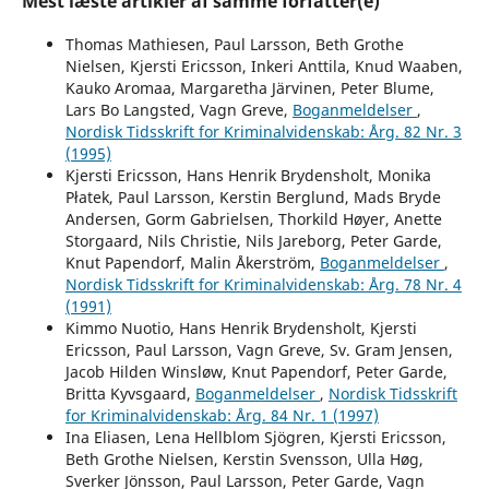
Mest læste artikler af samme forfatter(e)
Thomas Mathiesen, Paul Larsson, Beth Grothe
Nielsen, Kjersti Ericsson, Inkeri Anttila, Knud Waaben,
Kauko Aromaa, Margaretha Järvinen, Peter Blume,
Lars Bo Langsted, Vagn Greve,
Boganmeldelser
,
Nordisk Tidsskrift for Kriminalvidenskab: Årg. 82 Nr. 3
(1995)
Kjersti Ericsson, Hans Henrik Brydensholt, Monika
Płatek, Paul Larsson, Kerstin Berglund, Mads Bryde
Andersen, Gorm Gabrielsen, Thorkild Høyer, Anette
Storgaard, Nils Christie, Nils Jareborg, Peter Garde,
Knut Papendorf, Malin Åkerström,
Boganmeldelser
,
Nordisk Tidsskrift for Kriminalvidenskab: Årg. 78 Nr. 4
(1991)
Kimmo Nuotio, Hans Henrik Brydensholt, Kjersti
Ericsson, Paul Larsson, Vagn Greve, Sv. Gram Jensen,
Jacob Hilden Winsløw, Knut Papendorf, Peter Garde,
Britta Kyvsgaard,
Boganmeldelser
,
Nordisk Tidsskrift
for Kriminalvidenskab: Årg. 84 Nr. 1 (1997)
Ina Eliasen, Lena Hellblom Sjögren, Kjersti Ericsson,
Beth Grothe Nielsen, Kerstin Svensson, Ulla Høg,
Sverker Jönsson, Paul Larsson, Peter Garde, Vagn