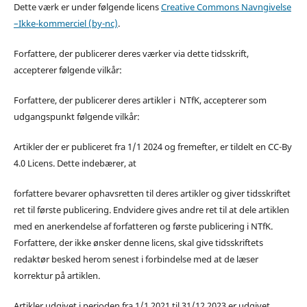
Dette værk er under følgende licens
Creative Commons Navngivelse
–Ikke-kommerciel (by-nc)
.
Forfattere, der publicerer deres værker via dette tidsskrift,
accepterer følgende vilkår:
Forfattere, der publicerer deres artikler i NTfK, accepterer som
udgangspunkt følgende vilkår:
Artikler der er publiceret fra 1/1 2024 og fremefter, er tildelt en CC-By
4.0 Licens. Dette indebærer, at
forfattere bevarer ophavsretten til deres artikler og giver tidsskriftet
ret til første publicering. Endvidere gives andre ret til at dele artiklen
med en anerkendelse af forfatteren og første publicering i NTfK.
Forfattere, der ikke ønsker denne licens, skal give tidsskriftets
redaktør besked herom senest i forbindelse med at de læser
korrektur på artiklen.
Artikler udgivet i perioden fra 1/1 2021 til 31/12 2023 er udgivet