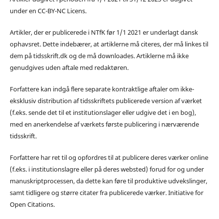
under en CC-BY-NC Licens.
Artikler, der er publicerede i NTfK før 1/1 2021 er underlagt dansk
ophavsret. Dette indebærer, at artiklerne må citeres, der må linkes til
dem på tidsskrift.dk og de må downloades. Artiklerne må ikke
genudgives uden aftale med redaktøren.
Forfattere kan indgå flere separate kontraktlige aftaler om ikke-
eksklusiv distribution af tidsskriftets publicerede version af værket
(f.eks. sende det til et institutionslager eller udgive det i en bog),
med en anerkendelse af værkets første publicering i nærværende
tidsskrift.
Forfattere har ret til og opfordres til at publicere deres værker online
(f.eks. i institutionslagre eller på deres websted) forud for og under
manuskriptprocessen, da dette kan føre til produktive udvekslinger,
samt tidligere og større citater fra publicerede værker. Initiative for
Open Citations.