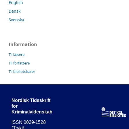
English
Dansk
Svenska
Information
Til læsere
Til forfattere
Til bibliotekarer
Nordisk Tidsskrift
for
Kriminalvidenskab
ISSN 0029-1528
(Trykt)