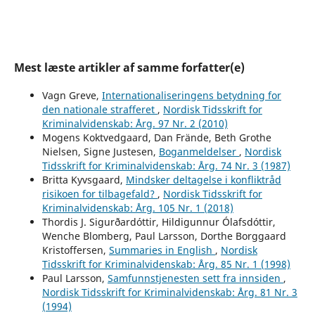
Mest læste artikler af samme forfatter(e)
Vagn Greve,
Internationaliseringens betydning for
den nationale strafferet
,
Nordisk Tidsskrift for
Kriminalvidenskab: Årg. 97 Nr. 2 (2010)
Mogens Koktvedgaard, Dan Frände, Beth Grothe
Nielsen, Signe Justesen,
Boganmeldelser
,
Nordisk
Tidsskrift for Kriminalvidenskab: Årg. 74 Nr. 3 (1987)
Britta Kyvsgaard,
Mindsker deltagelse i konfliktråd
risikoen for tilbagefald?
,
Nordisk Tidsskrift for
Kriminalvidenskab: Årg. 105 Nr. 1 (2018)
Thordis J. Sigurðardóttir, Hildigunnur Ólafsdóttir,
Wenche Blomberg, Paul Larsson, Dorthe Borggaard
Kristoffersen,
Summaries in English
,
Nordisk
Tidsskrift for Kriminalvidenskab: Årg. 85 Nr. 1 (1998)
Paul Larsson,
Samfunnstjenesten sett fra innsiden
,
Nordisk Tidsskrift for Kriminalvidenskab: Årg. 81 Nr. 3
(1994)