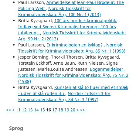
Paul Larsson,
Anmeldelse af Jean-Paul Brodeur: The
Policing Web
,
Nordisk Tidsskrift for
Kriminalvidenskab: Årg. 100 Nr. 1 (2013)
Britta Kyvsgaard,
100 års nordisk kriminalpolitik.
Indlæg ved Svensk Kriminalistforenings 100-års
jubilæum.
,
Nordisk Tidsskrift for Kriminalvidenskab:
Årg. 99 Nr. 2 (2012)
Paul Larsson,
Er kriminologien en kyklop?
,
Nordisk
Tidsskrift for Kriminalvidenskab: Årg. 85 Nr. 1 (1998)
Jesper Berning, Thorkil Thorsen, Britta Kyvsgaard,
Torstein Eckhoff, Arne Baun, Ruth Nielsen, Signe
Justesen, Marie.Louise Andreasen,
Boganmeldelser
,
Nordisk Tidsskrift for Kriminalvidenskab: Årg. 75 Nr. 2
(1988)
Britta Kyvsgaard,
Kunsten at slå to fluer med et smæk
- uden at slå ruden itu
,
Nordisk Tidsskrift for
Kriminalvidenskab: Årg. 84 Nr. 3 (1997)
<<
<
11
12
13
14
15
16
17
18
19
20
>
>>
Sprog