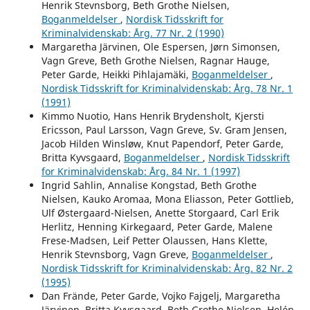
Henrik Stevnsborg, Beth Grothe Nielsen,
Boganmeldelser
,
Nordisk Tidsskrift for
Kriminalvidenskab: Årg. 77 Nr. 2 (1990)
Margaretha Järvinen, Ole Espersen, Jørn Simonsen,
Vagn Greve, Beth Grothe Nielsen, Ragnar Hauge,
Peter Garde, Heikki Pihlajamäki,
Boganmeldelser
,
Nordisk Tidsskrift for Kriminalvidenskab: Årg. 78 Nr. 1
(1991)
Kimmo Nuotio, Hans Henrik Brydensholt, Kjersti
Ericsson, Paul Larsson, Vagn Greve, Sv. Gram Jensen,
Jacob Hilden Winsløw, Knut Papendorf, Peter Garde,
Britta Kyvsgaard,
Boganmeldelser
,
Nordisk Tidsskrift
for Kriminalvidenskab: Årg. 84 Nr. 1 (1997)
Ingrid Sahlin, Annalise Kongstad, Beth Grothe
Nielsen, Kauko Aromaa, Mona Eliasson, Peter Gottlieb,
Ulf Østergaard-Nielsen, Anette Storgaard, Carl Erik
Herlitz, Henning Kirkegaard, Peter Garde, Malene
Frese-Madsen, Leif Petter Olaussen, Hans Klette,
Henrik Stevnsborg, Vagn Greve,
Boganmeldelser
,
Nordisk Tidsskrift for Kriminalvidenskab: Årg. 82 Nr. 2
(1995)
Dan Frände, Peter Garde, Vojko Fajgelj, Margaretha
Järvinen, Britta Kyvsgaard, Beth Grothe Nielsen, Helén