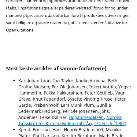
Forfattere har ret til og opfordres til at publicere deres værker online
(f.eks. i institutionslagre eller på deres websted) forud for og under
manuskriptprocessen, da dette kan føre til produktive udvekslinger,
samt tidligere og større citater fra publicerede værker. Initiative for
Open Citations.
Mest læste artikler af samme forfatter(e)
Karl Johan Lång, Ian Taylor, Kauko Aromaa, Beth
Grothe Nielsen, Per Ole Johansen, Inkeri Anttila, Yngve
Hammerlin, Pekka Hakkarainen, Peter Gottlieb, Vagn
Greve, Knut Papendorf, Sysette Vinding Kruse, Peter
Garde, Preben Wolf, Lars Munk Plum, Gunilla
Cedermark Hedberg, Per Ole Johansen, Johs.
Andenæs, Leise Døllner,
Boganmeldelser
,
Nordisk
Tidsskrift for Kriminalvidenskab: Årg. 74 Nr. 5 (1987)
Kjersti Ericsson, Hans Henrik Brydensholt, Monika
Płatek, Paul Larsson, Kerstin Berglund, Mads Bryde