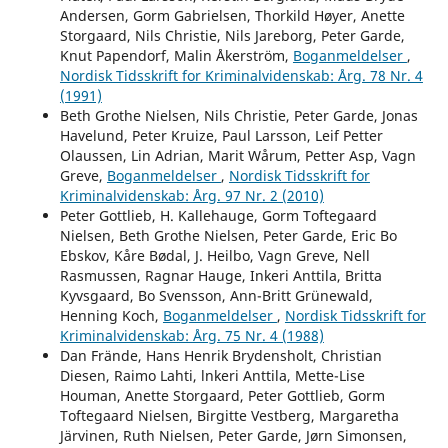
Andersen, Gorm Gabrielsen, Thorkild Høyer, Anette
Storgaard, Nils Christie, Nils Jareborg, Peter Garde,
Knut Papendorf, Malin Åkerström,
Boganmeldelser
,
Nordisk Tidsskrift for Kriminalvidenskab: Årg. 78 Nr. 4
(1991)
Beth Grothe Nielsen, Nils Christie, Peter Garde, Jonas
Havelund, Peter Kruize, Paul Larsson, Leif Petter
Olaussen, Lin Adrian, Marit Wårum, Petter Asp, Vagn
Greve,
Boganmeldelser
,
Nordisk Tidsskrift for
Kriminalvidenskab: Årg. 97 Nr. 2 (2010)
Peter Gottlieb, H. Kallehauge, Gorm Toftegaard
Nielsen, Beth Grothe Nielsen, Peter Garde, Eric Bo
Ebskov, Kåre Bødal, J. Heilbo, Vagn Greve, Nell
Rasmussen, Ragnar Hauge, Inkeri Anttila, Britta
Kyvsgaard, Bo Svensson, Ann-Britt Grünewald,
Henning Koch,
Boganmeldelser
,
Nordisk Tidsskrift for
Kriminalvidenskab: Årg. 75 Nr. 4 (1988)
Dan Frände, Hans Henrik Brydensholt, Christian
Diesen, Raimo Lahti, lnkeri Anttila, Mette-Lise
Houman, Anette Storgaard, Peter Gottlieb, Gorm
Toftegaard Nielsen, Birgitte Vestberg, Margaretha
Järvinen, Ruth Nielsen, Peter Garde, Jørn Simonsen,