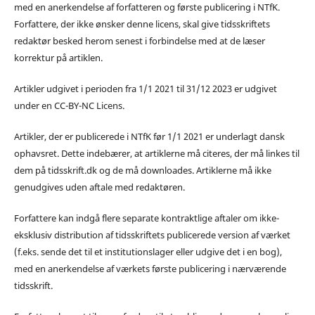
med en anerkendelse af forfatteren og første publicering i NTfK.
Forfattere, der ikke ønsker denne licens, skal give tidsskriftets
redaktør besked herom senest i forbindelse med at de læser
korrektur på artiklen.
Artikler udgivet i perioden fra 1/1 2021 til 31/12 2023 er udgivet
under en CC-BY-NC Licens.
Artikler, der er publicerede i NTfK før 1/1 2021 er underlagt dansk
ophavsret. Dette indebærer, at artiklerne må citeres, der må linkes til
dem på tidsskrift.dk og de må downloades. Artiklerne må ikke
genudgives uden aftale med redaktøren.
Forfattere kan indgå flere separate kontraktlige aftaler om ikke-
eksklusiv distribution af tidsskriftets publicerede version af værket
(f.eks. sende det til et institutionslager eller udgive det i en bog),
med en anerkendelse af værkets første publicering i nærværende
tidsskrift.