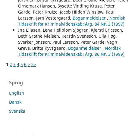
Örnemark Hansen, Sysette Vinding Kruse, Peter
Garde, Peter Kruize, Jacob Hilden Winsløw, Paul
Larsson, Jørn Vestergaard,
Boganmeldelser
,
Nordisk
Tidsskrift for Kriminalvidenskab: Årg. 84 Nr. 3 (1997)
Ina Eliasen, Lena Hellblom Sjögren, Kjersti Ericsson,
Beth Grothe Nielsen, Kerstin Svensson, Ulla Høg,
Sverker Jönsson, Paul Larsson, Peter Garde, Vagn
Greve, Britta Kyvsgaard,
Boganmeldelser
,
Nordisk
Tidsskrift for Kriminalvidenskab: Årg. 86 Nr. 3 (1999)
1
2
3
4
5
6
>
>>
Sprog
English
Dansk
Svenska