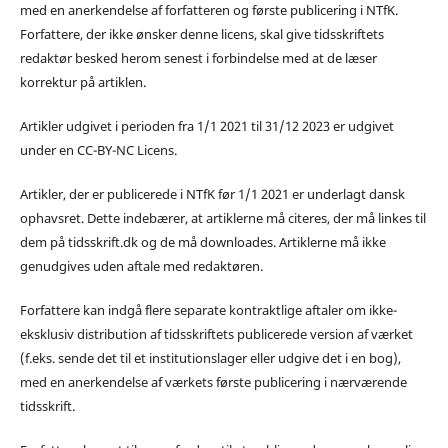
med en anerkendelse af forfatteren og første publicering i NTfK.
Forfattere, der ikke ønsker denne licens, skal give tidsskriftets
redaktør besked herom senest i forbindelse med at de læser
korrektur på artiklen.
Artikler udgivet i perioden fra 1/1 2021 til 31/12 2023 er udgivet
under en CC-BY-NC Licens.
Artikler, der er publicerede i NTfK før 1/1 2021 er underlagt dansk
ophavsret. Dette indebærer, at artiklerne må citeres, der må linkes til
dem på tidsskrift.dk og de må downloades. Artiklerne må ikke
genudgives uden aftale med redaktøren.
Forfattere kan indgå flere separate kontraktlige aftaler om ikke-
eksklusiv distribution af tidsskriftets publicerede version af værket
(f.eks. sende det til et institutionslager eller udgive det i en bog),
med en anerkendelse af værkets første publicering i nærværende
tidsskrift.