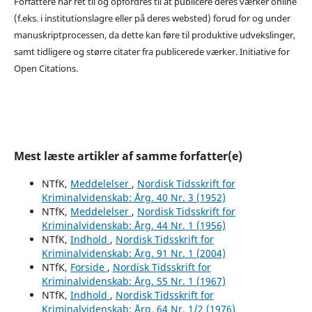
Forfattere har ret til og opfordres til at publicere deres værker online
(f.eks. i institutionslagre eller på deres websted) forud for og under
manuskriptprocessen, da dette kan føre til produktive udvekslinger,
samt tidligere og større citater fra publicerede værker. Initiative for
Open Citations.
Mest læste artikler af samme forfatter(e)
NTfK,
Meddelelser
,
Nordisk Tidsskrift for
Kriminalvidenskab: Årg. 40 Nr. 3 (1952)
NTfK,
Meddelelser
,
Nordisk Tidsskrift for
Kriminalvidenskab: Årg. 44 Nr. 1 (1956)
NTfK,
Indhold
,
Nordisk Tidsskrift for
Kriminalvidenskab: Årg. 91 Nr. 1 (2004)
NTfK,
Forside
,
Nordisk Tidsskrift for
Kriminalvidenskab: Årg. 55 Nr. 1 (1967)
NTfK,
Indhold
,
Nordisk Tidsskrift for
Kriminalvidenskab: Årg. 64 Nr. 1/2 (1976)