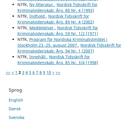
NTfK,
Ny litteratur
,
Nordisk Tidsskrift for
Kriminalvidenskab: Årg. 80 Nr. 4 (1993)
NTfK,
Indhold
,
Nordisk Tidsskrift for
Kriminalvidenskab: Årg. 89 Nr. 4 (2002)
NTfK,
Meddelelser
,
Nordisk Tidsskrift for
Kriminalvidenskab: Årg. 59 Nr. 1/2 (1971)
NTfK,
Program för Nordiska Kriminalistmötet i
Stockholm 23.-25. august 2007
,
Nordisk Tidsskrift for
Kriminalvidenskab: Årg. 94 Nr. 1 (2007)
NTfK,
Innehåll
,
Nordisk Tidsskrift for
Kriminalvidenskab: Årg. 85 Nr. 3/4 (1998)
<<
<
1
2
3
4
5
6
7
8
9
10
>
>>
Sprog
English
Dansk
Svenska