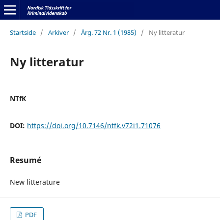
Startside
/
Arkiver
/
Årg. 72 Nr. 1 (1985)
/
Ny litteratur
Ny litteratur
NTfK
DOI:
https://doi.org/10.7146/ntfk.v72i1.71076
Resumé
New litterature
PDF