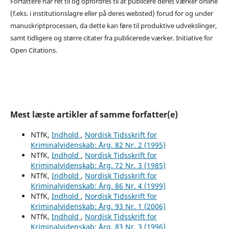
Forfattere har ret til og opfordres til at publicere deres værker online
(f.eks. i institutionslagre eller på deres websted) forud for og under
manuskriptprocessen, da dette kan føre til produktive udvekslinger,
samt tidligere og større citater fra publicerede værker. Initiative for
Open Citations.
Mest læste artikler af samme forfatter(e)
NTfK,
Indhold
,
Nordisk Tidsskrift for
Kriminalvidenskab: Årg. 82 Nr. 2 (1995)
NTfK,
Indhold
,
Nordisk Tidsskrift for
Kriminalvidenskab: Årg. 72 Nr. 3 (1985)
NTfK,
Indhold
,
Nordisk Tidsskrift for
Kriminalvidenskab: Årg. 86 Nr. 4 (1999)
NTfK,
Indhold
,
Nordisk Tidsskrift for
Kriminalvidenskab: Årg. 93 Nr. 1 (2006)
NTfK,
Indhold
,
Nordisk Tidsskrift for
Kriminalvidenskab: Årg. 83 Nr. 3 (1996)