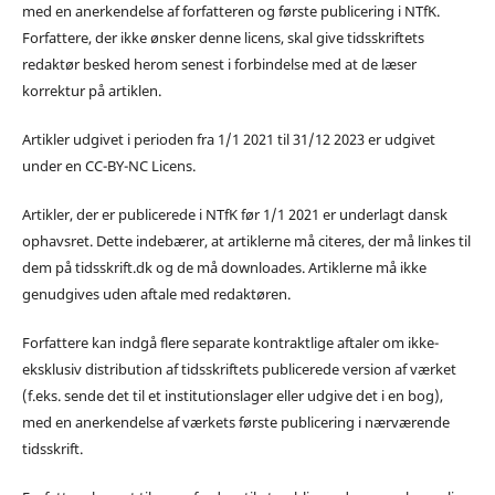
med en anerkendelse af forfatteren og første publicering i NTfK.
Forfattere, der ikke ønsker denne licens, skal give tidsskriftets
redaktør besked herom senest i forbindelse med at de læser
korrektur på artiklen.
Artikler udgivet i perioden fra 1/1 2021 til 31/12 2023 er udgivet
under en CC-BY-NC Licens.
Artikler, der er publicerede i NTfK før 1/1 2021 er underlagt dansk
ophavsret. Dette indebærer, at artiklerne må citeres, der må linkes til
dem på tidsskrift.dk og de må downloades. Artiklerne må ikke
genudgives uden aftale med redaktøren.
Forfattere kan indgå flere separate kontraktlige aftaler om ikke-
eksklusiv distribution af tidsskriftets publicerede version af værket
(f.eks. sende det til et institutionslager eller udgive det i en bog),
med en anerkendelse af værkets første publicering i nærværende
tidsskrift.