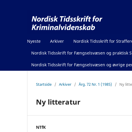
Nyeste
Arkiver
Nordisk Tidsskrift for Straffer
Nordisk Tidsskrift for Fængselsvæsen og praktisk St
Nordisk Tidsskrift for Fængselsvæsen og øvrige pen
Startside
/
Arkiver
/
Årg. 72 Nr. 1 (1985)
/
Ny litt
Ny litteratur
NTfK