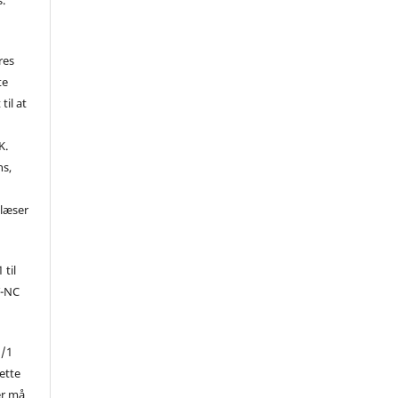
res
te
til at
K.
ns,
d
 læser
 til
Y-NC
1/1
ette
er må