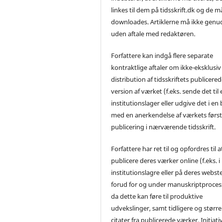
linkes til dem på tidsskrift.dk og de m
downloades. Artiklerne må ikke genu
uden aftale med redaktøren.
Forfattere kan indgå flere separate
kontraktlige aftaler om ikke-eksklusiv
distribution af tidsskriftets publicere
version af værket (f.eks. sende det til 
institutionslager eller udgive det i en
med en anerkendelse af værkets førs
publicering i nærværende tidsskrift.
Forfattere har ret til og opfordres til a
publicere deres værker online (f.eks. i
institutionslagre eller på deres webst
forud for og under manuskriptproces
da dette kan føre til produktive
udvekslinger, samt tidligere og større
citater fra publicerede værker. Initiati