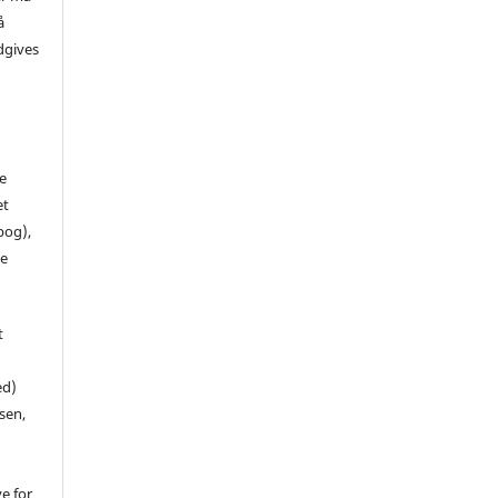
å
dgives
de
et
 bog),
te
t
ed)
sen,
ve for