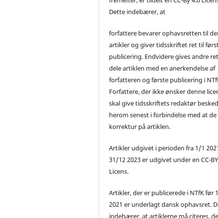
Dette indebærer, at
forfattere bevarer ophavsretten til de
artikler og giver tidsskriftet ret til førs
publicering. Endvidere gives andre ret 
dele artiklen med en anerkendelse af
forfatteren og første publicering i NTf
Forfattere, der ikke ønsker denne lice
skal give tidsskriftets redaktør beske
herom senest i forbindelse med at de
korrektur på artiklen.
Artikler udgivet i perioden fra 1/1 2021
31/12 2023 er udgivet under en CC-B
Licens.
Artikler, der er publicerede i NTfK før 
2021 er underlagt dansk ophavsret. D
indebærer, at artiklerne må citeres, d