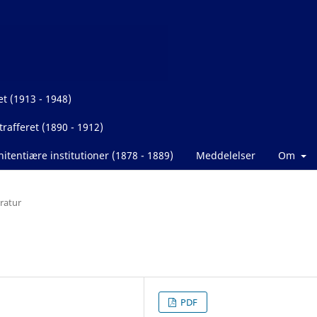
et (1913 - 1948)
rafferet (1890 - 1912)
itentiære institutioner (1878 - 1889)
Meddelelser
Om
eratur
PDF