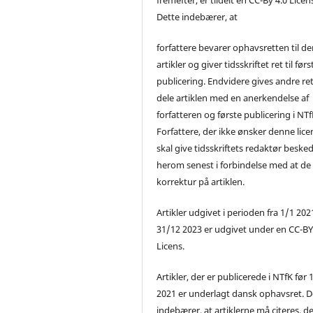
Dette indebærer, at
forfattere bevarer ophavsretten til de
artikler og giver tidsskriftet ret til førs
publicering. Endvidere gives andre ret 
dele artiklen med en anerkendelse af
forfatteren og første publicering i NTf
Forfattere, der ikke ønsker denne lice
skal give tidsskriftets redaktør beske
herom senest i forbindelse med at de
korrektur på artiklen.
Artikler udgivet i perioden fra 1/1 2021
31/12 2023 er udgivet under en CC-B
Licens.
Artikler, der er publicerede i NTfK før 
2021 er underlagt dansk ophavsret. D
indebærer, at artiklerne må citeres, d