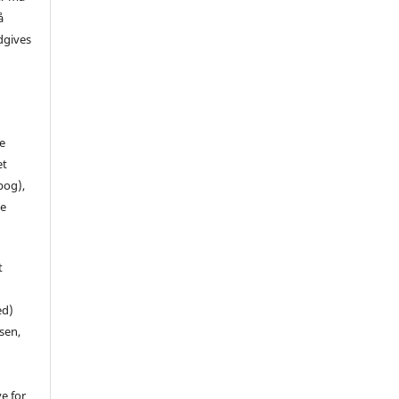
å
dgives
de
et
 bog),
te
t
ed)
sen,
ve for