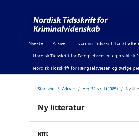
Nyeste
Arkiver
Nordisk Tidsskrift for Straffer
Nordisk Tidsskrift for Fængselsvæsen og praktisk St
Nordisk Tidsskrift for Fængselsvæsen og øvrige pen
Startside
/
Arkiver
/
Årg. 72 Nr. 1 (1985)
/
Ny litt
Ny litteratur
NTfK