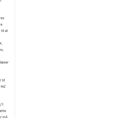
res
te
til at
K.
ns,
d
 læser
 til
Y-NC
1/1
ette
er må