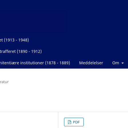
et (1913 - 1948)
rafferet (1890 - 1912)
itentiære institutioner (1878 - 1889)
Meddelelser
Om
eratur
PDF