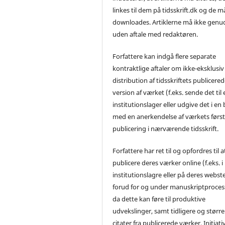
linkes til dem på tidsskrift.dk og de m
downloades. Artiklerne må ikke genu
uden aftale med redaktøren.
Forfattere kan indgå flere separate
kontraktlige aftaler om ikke-eksklusiv
distribution af tidsskriftets publicere
version af værket (f.eks. sende det til 
institutionslager eller udgive det i en
med en anerkendelse af værkets førs
publicering i nærværende tidsskrift.
Forfattere har ret til og opfordres til a
publicere deres værker online (f.eks. i
institutionslagre eller på deres webst
forud for og under manuskriptproces
da dette kan føre til produktive
udvekslinger, samt tidligere og større
citater fra publicerede værker. Initiati