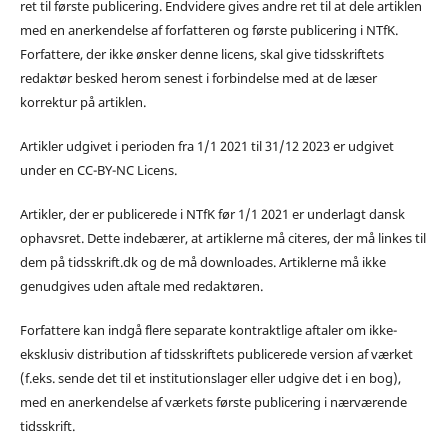
ret til første publicering. Endvidere gives andre ret til at dele artiklen
med en anerkendelse af forfatteren og første publicering i NTfK.
Forfattere, der ikke ønsker denne licens, skal give tidsskriftets
redaktør besked herom senest i forbindelse med at de læser
korrektur på artiklen.
Artikler udgivet i perioden fra 1/1 2021 til 31/12 2023 er udgivet
under en CC-BY-NC Licens.
Artikler, der er publicerede i NTfK før 1/1 2021 er underlagt dansk
ophavsret. Dette indebærer, at artiklerne må citeres, der må linkes til
dem på tidsskrift.dk og de må downloades. Artiklerne må ikke
genudgives uden aftale med redaktøren.
Forfattere kan indgå flere separate kontraktlige aftaler om ikke-
eksklusiv distribution af tidsskriftets publicerede version af værket
(f.eks. sende det til et institutionslager eller udgive det i en bog),
med en anerkendelse af værkets første publicering i nærværende
tidsskrift.