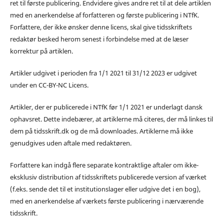
ret til første publicering. Endvidere gives andre ret til at dele artiklen
med en anerkendelse af forfatteren og første publicering i NTfK.
Forfattere, der ikke ønsker denne licens, skal give tidsskriftets
redaktør besked herom senest i forbindelse med at de læser
korrektur på artiklen.
Artikler udgivet i perioden fra 1/1 2021 til 31/12 2023 er udgivet
under en CC-BY-NC Licens.
Artikler, der er publicerede i NTfK før 1/1 2021 er underlagt dansk
ophavsret. Dette indebærer, at artiklerne må citeres, der må linkes til
dem på tidsskrift.dk og de må downloades. Artiklerne må ikke
genudgives uden aftale med redaktøren.
Forfattere kan indgå flere separate kontraktlige aftaler om ikke-
eksklusiv distribution af tidsskriftets publicerede version af værket
(f.eks. sende det til et institutionslager eller udgive det i en bog),
med en anerkendelse af værkets første publicering i nærværende
tidsskrift.