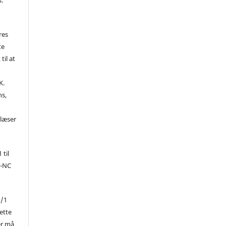
res
te
til at
K.
ns,
d
 læser
 til
Y-NC
1/1
ette
er må