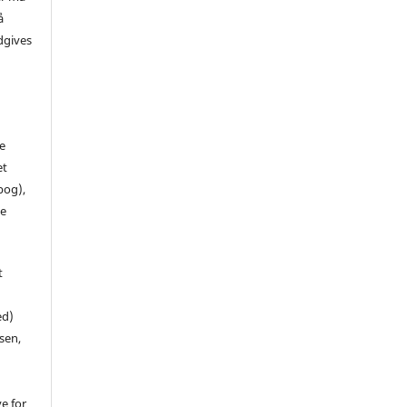
å
dgives
de
et
 bog),
te
t
ed)
sen,
ve for