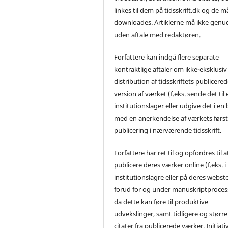
linkes til dem på tidsskrift.dk og de m
downloades. Artiklerne må ikke genu
uden aftale med redaktøren.
Forfattere kan indgå flere separate
kontraktlige aftaler om ikke-eksklusiv
distribution af tidsskriftets publicere
version af værket (f.eks. sende det til 
institutionslager eller udgive det i en
med en anerkendelse af værkets førs
publicering i nærværende tidsskrift.
Forfattere har ret til og opfordres til a
publicere deres værker online (f.eks. i
institutionslagre eller på deres webst
forud for og under manuskriptproces
da dette kan føre til produktive
udvekslinger, samt tidligere og større
citater fra publicerede værker. Initiati