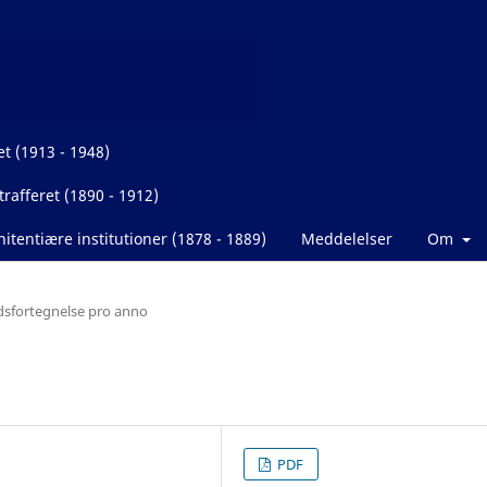
et (1913 - 1948)
rafferet (1890 - 1912)
itentiære institutioner (1878 - 1889)
Meddelelser
Om
dsfortegnelse pro anno
PDF