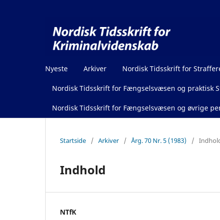
Nyeste
Arkiver
Nordisk Tidsskrift for Straffer
Nordisk Tidsskrift for Fængselsvæsen og praktisk St
Nordisk Tidsskrift for Fængselsvæsen og øvrige pen
Startside
/
Arkiver
/
Årg. 70 Nr. 5 (1983)
/
Indhol
Indhold
NTfK