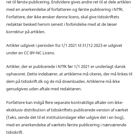
ret til første publicering. Endvidere gives andre ret til at dele artiklen
med en anerkendelse af forfatteren og første publicering i NTfK.
Forfattere, der ikke ønsker denne licens, skal give tidsskriftets
redaktør besked herom senest i forbindelse med at de læser
korrektur på artiklen.
Artikler udgivet i perioden fra 1/1 2021 til 31/12 2023 er udgivet
under en CC-BY-NC Licens.
Artikler, der er publicerede i NTfK før 1/1 2021 er underlagt dansk
ophavsret. Dette indebærer, at artiklerne må citeres, der må linkes til
dem på tidsskrift.dk og de må downloades. Artiklerne må ikke
genudgives uden aftale med redaktøren.
Forfattere kan indgå flere separate kontraktlige aftaler om ikke-
eksklusiv distribution af tidsskriftets publicerede version af værket
(f.eks. sende det til et institutionslager eller udgive det i en bog),
med en anerkendelse af værkets første publicering i nærværende
tidsskrift.