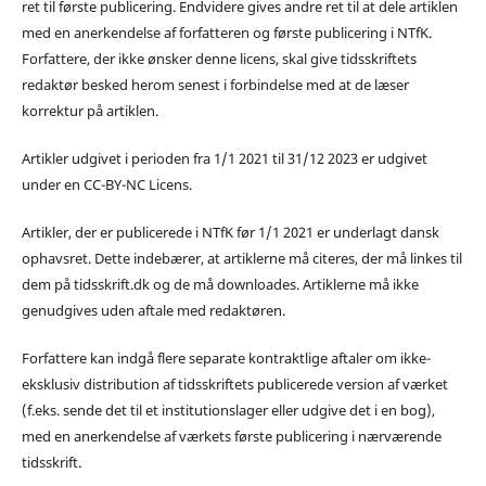
ret til første publicering. Endvidere gives andre ret til at dele artiklen
med en anerkendelse af forfatteren og første publicering i NTfK.
Forfattere, der ikke ønsker denne licens, skal give tidsskriftets
redaktør besked herom senest i forbindelse med at de læser
korrektur på artiklen.
Artikler udgivet i perioden fra 1/1 2021 til 31/12 2023 er udgivet
under en CC-BY-NC Licens.
Artikler, der er publicerede i NTfK før 1/1 2021 er underlagt dansk
ophavsret. Dette indebærer, at artiklerne må citeres, der må linkes til
dem på tidsskrift.dk og de må downloades. Artiklerne må ikke
genudgives uden aftale med redaktøren.
Forfattere kan indgå flere separate kontraktlige aftaler om ikke-
eksklusiv distribution af tidsskriftets publicerede version af værket
(f.eks. sende det til et institutionslager eller udgive det i en bog),
med en anerkendelse af værkets første publicering i nærværende
tidsskrift.