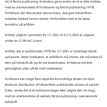
ret til første publicering. Endvidere gives andre ret til at dele artiklen
med en anerkendelse af forfatteren og første publicering i NTfK.
Forfattere, der ikke ønsker denne licens, skal give tidsskriftets
redaktør besked herom senest i forbindelse med at de læser
korrektur på artiklen.
Artikler udgivet i perioden fra 1/1 2021 til 31/12 2023 er udgivet
under en CC-BY-NC Licens.
Artikler, der er publicerede i NTfK før 1/1 2021 er underlagt dansk
ophavsret. Dette indebærer, at artiklerne må citeres, der må linkes til
dem på tidsskrift.dk og de må downloades. Artiklerne må ikke
genudgives uden aftale med redaktøren.
Forfattere kan indgå flere separate kontraktlige aftaler om ikke-
eksklusiv distribution af tidsskriftets publicerede version af værket
(f.eks. sende det til et institutionslager eller udgive det i en bog),
med en anerkendelse af værkets første publicering i nærværende
tidsskrift.