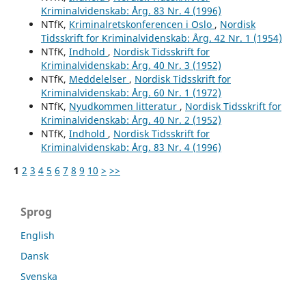
Kriminalvidenskab: Årg. 83 Nr. 4 (1996)
NTfK,
Kriminalretskonferencen i Oslo
,
Nordisk
Tidsskrift for Kriminalvidenskab: Årg. 42 Nr. 1 (1954)
NTfK,
Indhold
,
Nordisk Tidsskrift for
Kriminalvidenskab: Årg. 40 Nr. 3 (1952)
NTfK,
Meddelelser
,
Nordisk Tidsskrift for
Kriminalvidenskab: Årg. 60 Nr. 1 (1972)
NTfK,
Nyudkommen litteratur
,
Nordisk Tidsskrift for
Kriminalvidenskab: Årg. 40 Nr. 2 (1952)
NTfK,
Indhold
,
Nordisk Tidsskrift for
Kriminalvidenskab: Årg. 83 Nr. 4 (1996)
1
2
3
4
5
6
7
8
9
10
>
>>
Sprog
English
Dansk
Svenska