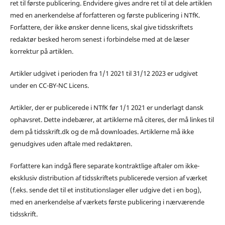
ret til første publicering. Endvidere gives andre ret til at dele artiklen
med en anerkendelse af forfatteren og første publicering i NTfK.
Forfattere, der ikke ønsker denne licens, skal give tidsskriftets
redaktør besked herom senest i forbindelse med at de læser
korrektur på artiklen.
Artikler udgivet i perioden fra 1/1 2021 til 31/12 2023 er udgivet
under en CC-BY-NC Licens.
Artikler, der er publicerede i NTfK før 1/1 2021 er underlagt dansk
ophavsret. Dette indebærer, at artiklerne må citeres, der må linkes til
dem på tidsskrift.dk og de må downloades. Artiklerne må ikke
genudgives uden aftale med redaktøren.
Forfattere kan indgå flere separate kontraktlige aftaler om ikke-
eksklusiv distribution af tidsskriftets publicerede version af værket
(f.eks. sende det til et institutionslager eller udgive det i en bog),
med en anerkendelse af værkets første publicering i nærværende
tidsskrift.