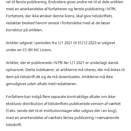
ret til første publicering. Endvidere gives andre ret til at dele artiklen
med en anerkendelse af forfatteren og første publicering i NTfK.
Forfattere, der ikke ønsker denne licens, skal give tidsskriftets
redaktør besked herom senest i forbindelse med at de læser
korrektur på artiklen.
Artikler udgivet i perioden fra 1/1 2021 til 31/12 2023 er udgivet
under en CC-BY-NC Licens.
Artikler, der er publicerede i NTfK før 1/1 2021 er underlagt dansk
ophavsret. Dette indebærer, at artiklerne må citeres, der må linkes til
dem på tidsskrift.dk og de må downloades. Artiklerne må ikke
genudgives uden aftale med redaktøren.
Forfattere kan indgå flere separate kontraktlige aftaler om ikke-
eksklusiv distribution af tidsskriftets publicerede version af værket
(f.eks. sende det til et institutionslager eller udgive det i en bog),
med en anerkendelse af værkets første publicering i nærværende
tidsskrift.