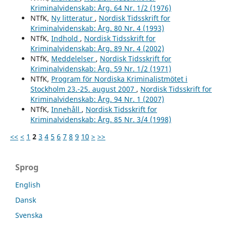
Kriminalvidenskab: Årg. 64 Nr. 1/2 (1976)
NTfK,
Ny litteratur
,
Nordisk Tidsskrift for
Kriminalvidenskab: Årg. 80 Nr. 4 (1993)
NTfK,
Indhold
,
Nordisk Tidsskrift for
Kriminalvidenskab: Årg. 89 Nr. 4 (2002)
NTfK,
Meddelelser
,
Nordisk Tidsskrift for
Kriminalvidenskab: Årg. 59 Nr. 1/2 (1971)
NTfK,
Program för Nordiska Kriminalistmötet i
Stockholm 23.-25. august 2007
,
Nordisk Tidsskrift for
Kriminalvidenskab: Årg. 94 Nr. 1 (2007)
NTfK,
Innehåll
,
Nordisk Tidsskrift for
Kriminalvidenskab: Årg. 85 Nr. 3/4 (1998)
<<
<
1
2
3
4
5
6
7
8
9
10
>
>>
Sprog
English
Dansk
Svenska