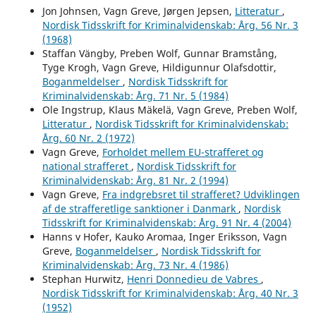
Jon Johnsen, Vagn Greve, Jørgen Jepsen,
Litteratur
,
Nordisk Tidsskrift for Kriminalvidenskab: Årg. 56 Nr. 3
(1968)
Staffan Vängby, Preben Wolf, Gunnar Bramstång,
Tyge Krogh, Vagn Greve, Hildigunnur Olafsdottir,
Boganmeldelser
,
Nordisk Tidsskrift for
Kriminalvidenskab: Årg. 71 Nr. 5 (1984)
Ole Ingstrup, Klaus Mäkelä, Vagn Greve, Preben Wolf,
Litteratur
,
Nordisk Tidsskrift for Kriminalvidenskab:
Årg. 60 Nr. 2 (1972)
Vagn Greve,
Forholdet mellem EU-strafferet og
national strafferet
,
Nordisk Tidsskrift for
Kriminalvidenskab: Årg. 81 Nr. 2 (1994)
Vagn Greve,
Fra indgrebsret til strafferet? Udviklingen
af de strafferetlige sanktioner i Danmark
,
Nordisk
Tidsskrift for Kriminalvidenskab: Årg. 91 Nr. 4 (2004)
Hanns v Hofer, Kauko Aromaa, Inger Eriksson, Vagn
Greve,
Boganmeldelser
,
Nordisk Tidsskrift for
Kriminalvidenskab: Årg. 73 Nr. 4 (1986)
Stephan Hurwitz,
Henri Donnedieu de Vabres
,
Nordisk Tidsskrift for Kriminalvidenskab: Årg. 40 Nr. 3
(1952)