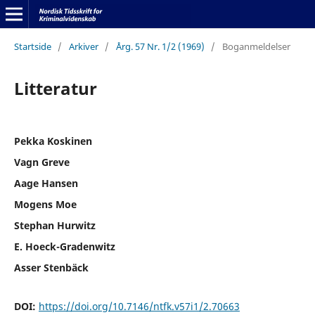
Startside
/
Arkiver
/
Årg. 57 Nr. 1/2 (1969)
/
Boganmeldelser
Litteratur
Pekka Koskinen
Vagn Greve
Aage Hansen
Mogens Moe
Stephan Hurwitz
E. Hoeck-Gradenwitz
Asser Stenbäck
DOI:
https://doi.org/10.7146/ntfk.v57i1/2.70663