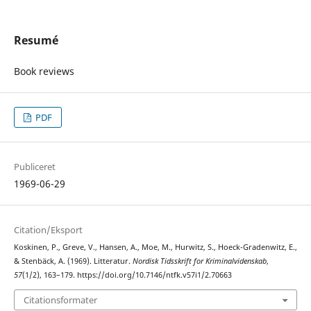
Resumé
Book reviews
PDF
Publiceret
1969-06-29
Citation/Eksport
Koskinen, P., Greve, V., Hansen, A., Moe, M., Hurwitz, S., Hoeck-Gradenwitz, E.,
& Stenbäck, A. (1969). Litteratur.
Nordisk Tidsskrift for Kriminalvidenskab
,
57
(1/2), 163–179. https://doi.org/10.7146/ntfk.v57i1/2.70663
Citationsformater