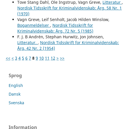
Tove Stang Dahl, Ole Ingstrup, Vagn Greve,
Litteratur
,
Nordisk Tidsskrift for Kriminalvidenskab: Årg. 58 Nr. 1
(1970)
Vagn Greve, Leif Senholt, Jacob Hilden Winslow,
Boganmeldelser
,
Nordisk Tidsskrift for
Kriminalvidenskab: Årg. 72 Nr. 5 (1985)
F. J. B Andrén, Stephan Hurwitz, Jon Johnsen,
Litteratur.
,
Nordisk Tidsskrift for Kriminalvidenskab:
Årg. 42 Nr. 2 (1954)
<<
<
3
4
5
6
7
8
9
10
11
12
>
>>
Sprog
English
Dansk
Svenska
Information