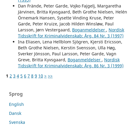
Dan Frände, Peter Garde, Vojko Fajgelj, Margaretha
Järvinen, Britta Kyvsgaard, Beth Grothe Nielsen, Helén
Örnemark Hansen, Sysette Vinding Kruse, Peter
Garde, Peter Kruize, Jacob Hilden Winsløw, Paul
Larsson, Jørn Vestergaard,
Boganmeldelser
,
Nordisk
Tidsskrift for Kriminalvidenskab: Årg. 84 Nr. 3 (1997)
Ina Eliasen, Lena Hellblom Sjögren, Kjersti Ericsson,
Beth Grothe Nielsen, Kerstin Svensson, Ulla Høg,
Sverker Jönsson, Paul Larsson, Peter Garde, Vagn
Greve, Britta Kyvsgaard,
Boganmeldelser
,
Nordisk
Tidsskrift for Kriminalvidenskab: Årg. 86 Nr. 3 (1999)
1
2
3
4
5
6
7
8
9
10
>
>>
Sprog
English
Dansk
Svenska