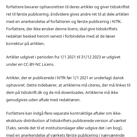
forfattere bevarer ophavsretten til deres artikler og giver tidsskriftet
ret til første publicering. Endvidere gives andre ret til at dele artiklen
med en anerkendelse af forfatteren og første publicering i NTfK.
Forfattere, der ikke ønsker denne licens, skal give tidsskriftets
redaktør besked herom senest i forbindelse med at de læser
korrektur på artiklen.
Artikler udgivet i perioden fra 1/1 2021 til 31/12 2023 er udgivet
under en CC-BY-NC Licens.
Artikler, der er publicerede i NTfK før 1/1 2021 er underlagt dansk
ophavsret. Dette indebærer, at artiklerne må citeres, der må linkes til
dem på tidsskrift.dk og de må downloades. Artiklerne må ikke
genudgives uden aftale med redaktøren.
Forfattere kan indgå flere separate kontraktlige aftaler om ikke-
eksklusiv distribution af tidsskriftets publicerede version af værket
(f.eks. sende det til et institutionslager eller udgive det i en bog),
med en anerkendelse af værkets første publicering i nærværende