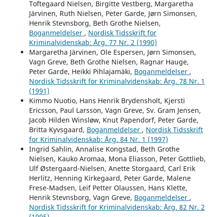
Toftegaard Nielsen, Birgitte Vestberg, Margaretha
Järvinen, Ruth Nielsen, Peter Garde, Jørn Simonsen,
Henrik Stevnsborg, Beth Grothe Nielsen,
Boganmeldelser
,
Nordisk Tidsskrift for
Kriminalvidenskab: Årg. 77 Nr. 2 (1990)
Margaretha Järvinen, Ole Espersen, Jørn Simonsen,
Vagn Greve, Beth Grothe Nielsen, Ragnar Hauge,
Peter Garde, Heikki Pihlajamäki,
Boganmeldelser
,
Nordisk Tidsskrift for Kriminalvidenskab: Årg. 78 Nr. 1
(1991)
Kimmo Nuotio, Hans Henrik Brydensholt, Kjersti
Ericsson, Paul Larsson, Vagn Greve, Sv. Gram Jensen,
Jacob Hilden Winsløw, Knut Papendorf, Peter Garde,
Britta Kyvsgaard,
Boganmeldelser
,
Nordisk Tidsskrift
for Kriminalvidenskab: Årg. 84 Nr. 1 (1997)
Ingrid Sahlin, Annalise Kongstad, Beth Grothe
Nielsen, Kauko Aromaa, Mona Eliasson, Peter Gottlieb,
Ulf Østergaard-Nielsen, Anette Storgaard, Carl Erik
Herlitz, Henning Kirkegaard, Peter Garde, Malene
Frese-Madsen, Leif Petter Olaussen, Hans Klette,
Henrik Stevnsborg, Vagn Greve,
Boganmeldelser
,
Nordisk Tidsskrift for Kriminalvidenskab: Årg. 82 Nr. 2
(1995)