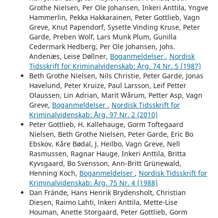
Grothe Nielsen, Per Ole Johansen, Inkeri Anttila, Yngve
Hammerlin, Pekka Hakkarainen, Peter Gottlieb, Vagn
Greve, Knut Papendorf, Sysette Vinding Kruse, Peter
Garde, Preben Wolf, Lars Munk Plum, Gunilla
Cedermark Hedberg, Per Ole Johansen, Johs.
Andenæs, Leise Døllner,
Boganmeldelser
,
Nordisk
Tidsskrift for Kriminalvidenskab: Årg. 74 Nr. 5 (1987)
Beth Grothe Nielsen, Nils Christie, Peter Garde, Jonas
Havelund, Peter Kruize, Paul Larsson, Leif Petter
Olaussen, Lin Adrian, Marit Wårum, Petter Asp, Vagn
Greve,
Boganmeldelser
,
Nordisk Tidsskrift for
Kriminalvidenskab: Årg. 97 Nr. 2 (2010)
Peter Gottlieb, H. Kallehauge, Gorm Toftegaard
Nielsen, Beth Grothe Nielsen, Peter Garde, Eric Bo
Ebskov, Kåre Bødal, J. Heilbo, Vagn Greve, Nell
Rasmussen, Ragnar Hauge, Inkeri Anttila, Britta
Kyvsgaard, Bo Svensson, Ann-Britt Grünewald,
Henning Koch,
Boganmeldelser
,
Nordisk Tidsskrift for
Kriminalvidenskab: Årg. 75 Nr. 4 (1988)
Dan Frände, Hans Henrik Brydensholt, Christian
Diesen, Raimo Lahti, lnkeri Anttila, Mette-Lise
Houman, Anette Storgaard, Peter Gottlieb, Gorm