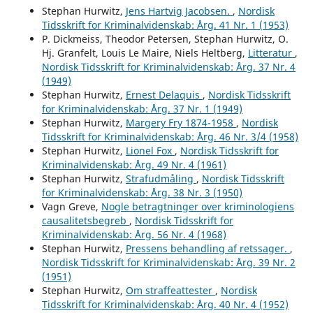
Stephan Hurwitz,
Jens Hartvig Jacobsen.
,
Nordisk
Tidsskrift for Kriminalvidenskab: Årg. 41 Nr. 1 (1953)
P. Dickmeiss, Theodor Petersen, Stephan Hurwitz, O.
Hj. Granfelt, Louis Le Maire, Niels Heltberg,
Litteratur
,
Nordisk Tidsskrift for Kriminalvidenskab: Årg. 37 Nr. 4
(1949)
Stephan Hurwitz,
Ernest Delaquis
,
Nordisk Tidsskrift
for Kriminalvidenskab: Årg. 37 Nr. 1 (1949)
Stephan Hurwitz,
Margery Fry 1874-1958
,
Nordisk
Tidsskrift for Kriminalvidenskab: Årg. 46 Nr. 3/4 (1958)
Stephan Hurwitz,
Lionel Fox
,
Nordisk Tidsskrift for
Kriminalvidenskab: Årg. 49 Nr. 4 (1961)
Stephan Hurwitz,
Strafudmåling
,
Nordisk Tidsskrift
for Kriminalvidenskab: Årg. 38 Nr. 3 (1950)
Vagn Greve,
Nogle betragtninger over kriminologiens
causalitetsbegreb
,
Nordisk Tidsskrift for
Kriminalvidenskab: Årg. 56 Nr. 4 (1968)
Stephan Hurwitz,
Pressens behandling af retssager.
,
Nordisk Tidsskrift for Kriminalvidenskab: Årg. 39 Nr. 2
(1951)
Stephan Hurwitz,
Om straffeattester
,
Nordisk
Tidsskrift for Kriminalvidenskab: Årg. 40 Nr. 4 (1952)