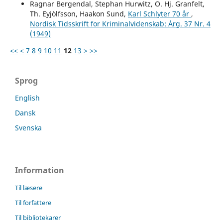
Ragnar Bergendal, Stephan Hurwitz, O. Hj. Granfelt,
Th. Eyjòlfsson, Haakon Sund,
Karl Schlyter 70 år
,
Nordisk Tidsskrift for Kriminalvidenskab: Årg. 37 Nr. 4
(1949)
<<
<
7
8
9
10
11
12
13
>
>>
Sprog
English
Dansk
Svenska
Information
Til læsere
Til forfattere
Til bibliotekarer