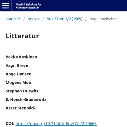
Startside
/
Arkiver
/
Årg. 57 Nr. 1/2 (1969)
/
Boganmeldelser
Litteratur
Pekka Koskinen
Vagn Greve
Aage Hansen
Mogens Moe
Stephan Hurwitz
E. Hoeck-Gradenwitz
Asser Stenbäck
DOI:
https://doi.org/10.7146/ntfk.v57i1/2.70663