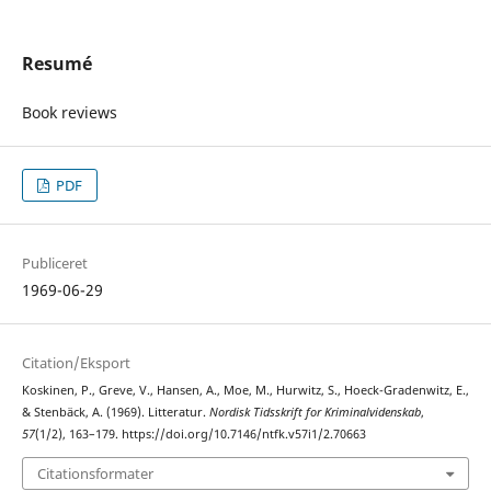
Resumé
Book reviews
PDF
Publiceret
1969-06-29
Citation/Eksport
Koskinen, P., Greve, V., Hansen, A., Moe, M., Hurwitz, S., Hoeck-Gradenwitz, E.,
& Stenbäck, A. (1969). Litteratur.
Nordisk Tidsskrift for Kriminalvidenskab
,
57
(1/2), 163–179. https://doi.org/10.7146/ntfk.v57i1/2.70663
Citationsformater