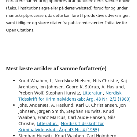
Forfattere har ret til og opfordres til at publicere deres værker online
(f.eks. i institutionslagre eller på deres websted) forud for og under
manuskriptprocessen, da dette kan føre til produktive udvekslinger,
samt tidligere og større citater fra publicerede værker. Initiative for
Open Citations.
Mest læste artikler af samme forfatter(e)
Knud Waaben, L. Nordskov Nielsen, Nils Christie, Kaj
Arentsen, Jon Johnsen, Georg K. Stürup, A. Haslund,
Preben Wolf, Stephan Hurwitz,
Litteratur
,
Nordisk
Tidsskrift for Kriminalvidenskab: Årg. 48 Nr. 2/3 (1960)
Johs. Andenæs, A. Haslund, Karl O. Christiansen, Jon
Johnsen, Jørgen Smith, Stephan Hurwitz, Knud
Waaben, Franz Marcus, Carl Aude-Hansen, Nils
Christie,
Litteratur.
,
Nordisk Tidsskrift for
Kriminalvidenskab: Årg. 43 Nr. 4 (1955)
Stephan Hurwitz, Knud Waaben, Carl Holmberg,