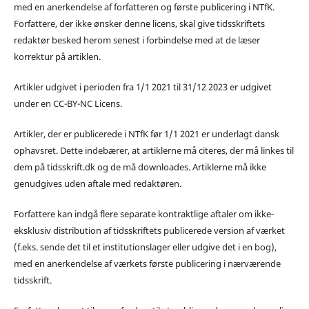
med en anerkendelse af forfatteren og første publicering i NTfK.
Forfattere, der ikke ønsker denne licens, skal give tidsskriftets
redaktør besked herom senest i forbindelse med at de læser
korrektur på artiklen.
Artikler udgivet i perioden fra 1/1 2021 til 31/12 2023 er udgivet
under en CC-BY-NC Licens.
Artikler, der er publicerede i NTfK før 1/1 2021 er underlagt dansk
ophavsret. Dette indebærer, at artiklerne må citeres, der må linkes til
dem på tidsskrift.dk og de må downloades. Artiklerne må ikke
genudgives uden aftale med redaktøren.
Forfattere kan indgå flere separate kontraktlige aftaler om ikke-
eksklusiv distribution af tidsskriftets publicerede version af værket
(f.eks. sende det til et institutionslager eller udgive det i en bog),
med en anerkendelse af værkets første publicering i nærværende
tidsskrift.