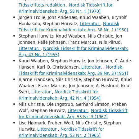
Tidsskriftets redaktion
,
Nordisk Tidsskrift for
Kriminalvidenskab: Årg. 58 Nr. 1 (1970)
Jørgen Trolle, Johs Andenæs, Knud Waaben, Brynolf
Honkasalo, Stephan Hurwitz,
Litteratur
,
Nordisk
Tidsskrift for Kriminalvidenskab: Årg. 38 Nr. 1 (1950)
Stephan Hurwitz, Knud Waaben, Nils Christie, Jon
Johnsen, Palle Johnsen, Franz Marcus, Nils Pårud,
Litteratur.
,
Nordisk Tidsskrift for Kriminalvidenskab:
Årg. 43 Nr. 1 (1955)
Knud Waaben, Stephan Hurwitz, Jon Johnsen, C. Aude-
Hansen, Karl O. Christiansen,
Litteratur.
,
Nordisk
Tidsskrift for Kriminalvidenskab: Årg. 39 Nr. 3 (1951)
Bjarne Frandsen, Nils Christie, Stephan Hurwitz, Knud
Waaben, Franz Marcus, Jon Johnsen, A. Haslund, Knut
Sveri,
Litteratur
,
Nordisk Tidsskrift for
Kriminalvidenskab: Årg. 42 Nr. 4 (1954)
Nils Christie, Ole Ingstrup, Gerhard Simson, Preben
Wolf, Stephan Hurwitz,
Litteratur
,
Nordisk Tidsskrift
for Kriminalvidenskab: Årg. 55 Nr. 3 (1967)
Lise Højmark, Preben Wolf, Nils Christie, Stephan
Hurwitz,
Litteratur
,
Nordisk Tidsskrift for
Kriminalvidenskab: Årg. 53 Nr. 2 (1965)